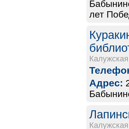
Бабынинс
лет Побе
Кураки
библио
Калужская
Телефон
Адрес:
Бабынинс
Лапинс
Калужская