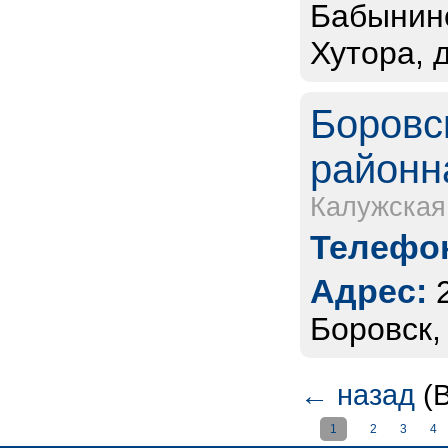
Бабынинс
Хутора, 
Боровс
районн
Калужская
Телефон
Адрес:
Боровск,
←
назад
(В
1
2
3
4