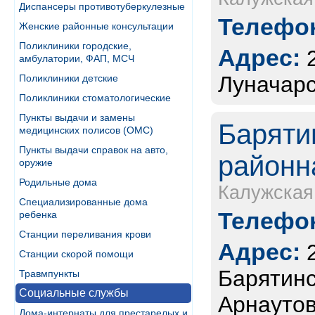
Диспансеры противотуберкулезные
Телефон
Женские районные консультации
Поликлиники городские,
Адрес:
амбулатории, ФАП, МСЧ
Луначарс
Поликлиники детские
Поликлиники стоматологические
Пункты выдачи и замены
Баряти
медицинских полисов (ОМС)
Пункты выдачи справок на авто,
районн
оружие
Родильные дома
Калужская
Специализированные дома
Телефон
ребенка
Станции переливания крови
Адрес:
Станции скорой помощи
Барятинск
Травмпункты
Социальные службы
Арнаутов
Дома-интернаты для престарелых и