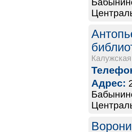
Бабынинс
Централь
Антопь
библио
Калужская
Телефон
Адрес:
Бабынинс
Централь
Ворони