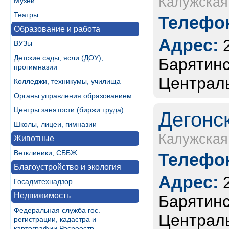
Калужская
Музеи
Театры
Телефон
Образование и работа
Адрес:
ВУЗы
Детские сады, ясли (ДОУ),
Барятинс
прогимназии
Централь
Колледжи, техникумы, училища
Органы управления образованием
Центры занятости (биржи труда)
Дегонс
Школы, лицеи, гимназии
Калужская
Животные
Ветклиники, СББЖ
Телефон
Благоустройство и экология
Адрес:
Госадмтехнадзор
Недвижимость
Барятинск
Федеральная служба гос.
Централь
регистрации, кадастра и
картографии Росреестр