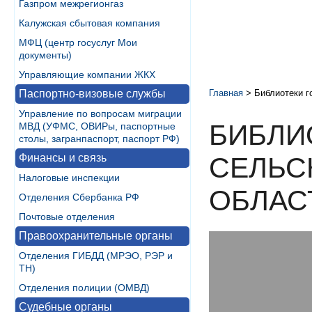
Газпром межрегионгаз
Калужская сбытовая компания
МФЦ (центр госуслуг Мои
документы)
Управляющие компании ЖКХ
Паспортно-визовые службы
Главная
>
Библиотеки г
Управление по вопросам миграции
БИБЛИ
МВД (УФМС, ОВИРы, паспортные
столы, загранпаспорт, паспорт РФ)
Финансы и связь
СЕЛЬС
Налоговые инспекции
ОБЛАС
Отделения Сбербанка РФ
Почтовые отделения
Правоохранительные органы
Отделения ГИБДД (МРЭО, РЭР и
ТН)
Отделения полиции (ОМВД)
Судебные органы