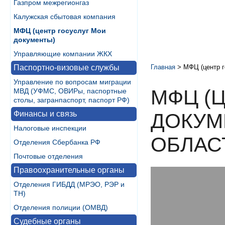
Газпром межрегионгаз
Калужская сбытовая компания
МФЦ (центр госуслуг Мои
документы)
Управляющие компании ЖКХ
Паспортно-визовые службы
Главная
>
МФЦ (центр г
Управление по вопросам миграции
МФЦ (
МВД (УФМС, ОВИРы, паспортные
столы, загранпаспорт, паспорт РФ)
Финансы и связь
ДОКУМ
Налоговые инспекции
ОБЛАС
Отделения Сбербанка РФ
Почтовые отделения
Правоохранительные органы
Отделения ГИБДД (МРЭО, РЭР и
ТН)
Отделения полиции (ОМВД)
Судебные органы