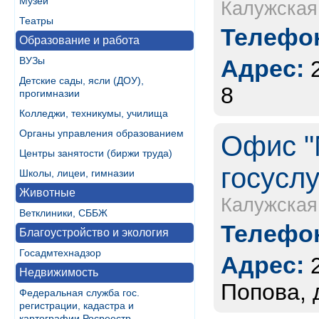
Музеи
Калужская
Театры
Телефон
Образование и работа
ВУЗы
Адрес:
Детские сады, ясли (ДОУ),
8
прогимназии
Колледжи, техникумы, училища
Органы управления образованием
Офис "
Центры занятости (биржи труда)
госуслу
Школы, лицеи, гимназии
Животные
Калужская
Ветклиники, СББЖ
Телефон
Благоустройство и экология
Госадмтехнадзор
Адрес:
Недвижимость
Попова, 
Федеральная служба гос.
регистрации, кадастра и
картографии Росреестр