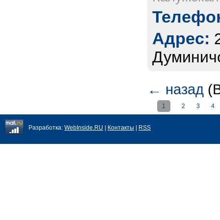
Телефон
Адрес:
Думиничс
←
назад
(В
1
2
3
4
Разработка:
WebInside.RU
|
Контакты
|
RSS