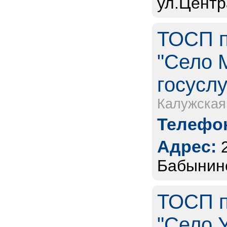
ул.Центр
ТОСП п
"Село 
госуслу
Калужская
Телефон
Адрес:
Бабынинс
ТОСП п
"Село У