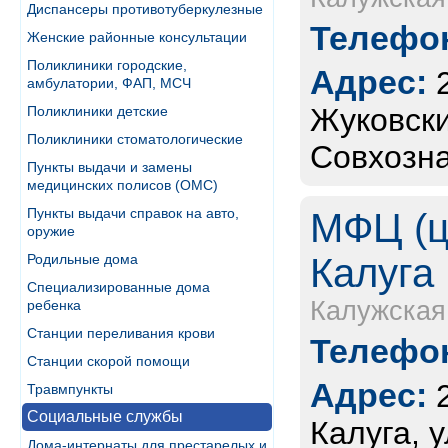
Диспансеры противотуберкулезные
Телефон
Женские районные консультации
Поликлиники городские,
Адрес:
амбулатории, ФАП, МСЧ
Жуковски
Поликлиники детские
Поликлиники стоматологические
Совхозна
Пункты выдачи и замены
медицинских полисов (ОМС)
Пункты выдачи справок на авто,
МФЦ (це
оружие
Родильные дома
Калуга
Специализированные дома
Калужская
ребенка
Станции переливания крови
Телефон
Станции скорой помощи
Адрес:
Травмпункты
Социальные службы
Калуга, 
Дома-интернаты для престарелых и