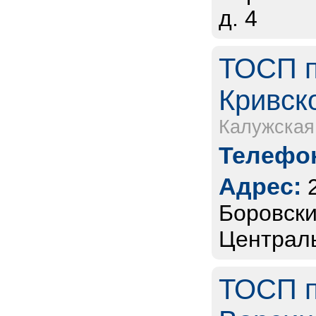
д. 4
ТОСП п
Кривско
Калужская
Телефон
Адрес:
Боровски
Централь
ТОСП п