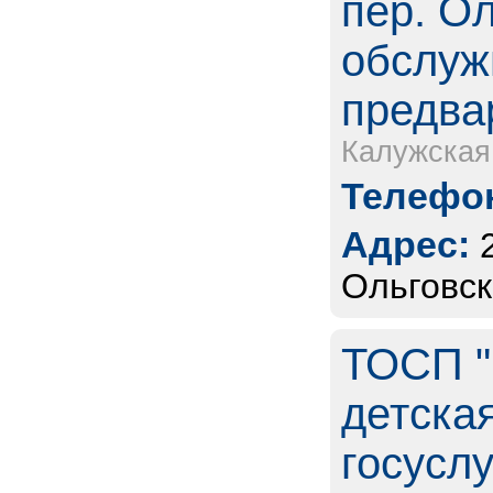
пер. О
обслуж
предва
Калужская
Телефон
Адрес:
Ольговс
ТОСП "
детска
госуслу