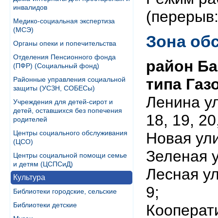
инвалидов
(перерыв:
Медико-социальная экспертиза
(МСЭ)
Зона об
Органы опеки и попечительства
Отделения Пенсионного фонда
район Ба
(ПФР) (Социальный фонд)
Районные управления социальной
типа Газ
защиты (УСЗН, СОБЕСы)
Ленина ули
Учреждения для детей-сирот и
детей, оставшихся без попечения
18, 19, 20,
родителей
Центры социального обслуживания
Новая улиц
(ЦСО)
Зеленая ул
Центры социальной помощи семье
и детям (ЦСПСиД)
Лесная ули
Культура
9;
Библиотеки городские, сельские
Библиотеки детские
Кооператив