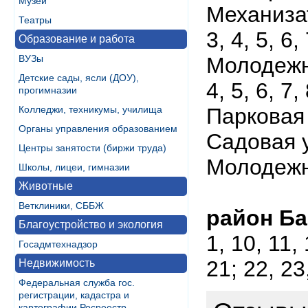
Музеи
Механизат
Театры
3, 4, 5, 6, 
Образование и работа
ВУЗы
Молодежная
Детские сады, ясли (ДОУ),
4, 5, 6, 7, 
прогимназии
Колледжи, техникумы, училища
Парковая у
Органы управления образованием
Садовая ул
Центры занятости (биржи труда)
Молодежн
Школы, лицеи, гимназии
Животные
Ветклиники, СББЖ
район Ба
Благоустройство и экология
1, 10, 11, 
Госадмтехнадзор
21; 22, 23,
Недвижимость
Федеральная служба гос.
регистрации, кадастра и
картографии Росреестр