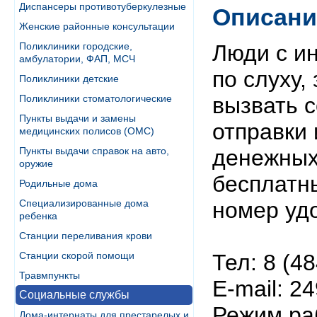
Диспансеры противотуберкулезные
Описани
Женские районные консультации
Поликлиники городские,
Люди с и
амбулатории, ФАП, МСЧ
по слуху,
Поликлиники детские
Поликлиники стоматологические
вызвать 
Пункты выдачи и замены
отправки 
медицинских полисов (ОМС)
Пункты выдачи справок на авто,
денежных
оружие
бесплатн
Родильные дома
Специализированные дома
номер уд
ребенка
Станции переливания крови
Станции скорой помощи
Тел: 8 (4
Травмпункты
Е-mail: 2
Социальные службы
Режим рабо
Дома-интернаты для престарелых и