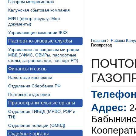
Газпром межрегионгаз
Калужская сбытовая компания
МФЦ (центр госуслуг Мои
документы)
Управляющие компании ЖКХ
Паспортно-визовые службы
Главная
>
Районы Калу
Газопровод
Управление по вопросам миграции
МВД (УФМС, ОВИРы, паспортные
ПОЧТО
столы, загранпаспорт, паспорт РФ)
Финансы и связь
ГАЗОП
Налоговые инспекции
Отделения Сбербанка РФ
Телефон
Почтовые отделения
Правоохранительные органы
Адрес:
2
Отделения ГИБДД (МРЭО, РЭР и
Бабынинск
ТН)
Отделения полиции (ОМВД)
Кооперати
Судебные органы