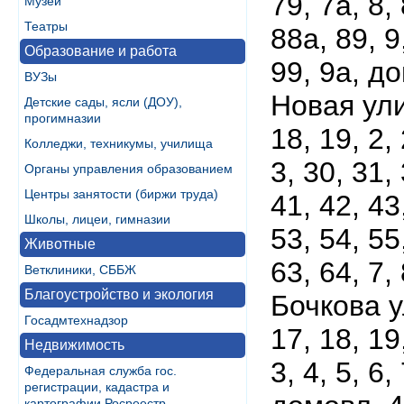
79, 7а, 8,
Музеи
Театры
88а, 89, 9
Образование и работа
99, 9а, д
ВУЗы
Новая улиц
Детские сады, ясли (ДОУ),
прогимназии
18, 19, 2,
Колледжи, техникумы, училища
3, 30, 31, 
Органы управления образованием
Центры занятости (биржи труда)
41, 42, 43
Школы, лицеи, гимназии
53, 54, 55
Животные
63, 64, 7, 
Ветклиники, СББЖ
Благоустройство и экология
Бочкова ул
Госадмтехнадзор
17, 18, 19
Недвижимость
3, 4, 5, 6
Федеральная служба гос.
регистрации, кадастра и
картографии Росреестр