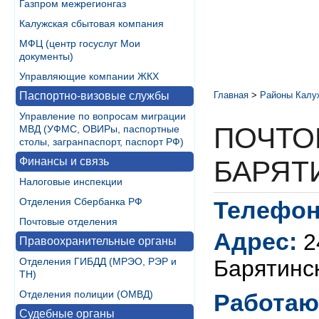
Газпром межрегионгаз
Калужская сбытовая компания
МФЦ (центр госуслуг Мои
документы)
Управляющие компании ЖКХ
Паспортно-визовые службы
Главная
>
Районы Калу
Управление по вопросам миграции
ПОЧТО
МВД (УФМС, ОВИРы, паспортные
столы, загранпаспорт, паспорт РФ)
Финансы и связь
БАРЯТ
Налоговые инспекции
Отделения Сбербанка РФ
Телефон
Почтовые отделения
Адрес:
2
Правоохранительные органы
Отделения ГИБДД (МРЭО, РЭР и
Барятинск
ТН)
Отделения полиции (ОМВД)
Работаю
Судебные органы