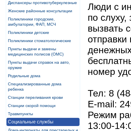
Диспансеры противотуберкулезные
Люди с и
Женские районные консультации
по слуху,
Поликлиники городские,
амбулатории, ФАП, МСЧ
вызвать 
Поликлиники детские
отправки 
Поликлиники стоматологические
денежных
Пункты выдачи и замены
медицинских полисов (ОМС)
бесплатн
Пункты выдачи справок на авто,
оружие
номер уд
Родильные дома
Специализированные дома
ребенка
Тел: 8 (4
Станции переливания крови
Е-mail: 2
Станции скорой помощи
Режим раб
Травмпункты
Социальные службы
13:00-14:
Дома-интернаты для престарелых и