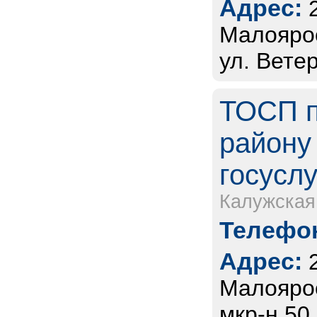
Адрес:
Малоярос
ул. Ветер
ТОСП п
району
госуслу
Калужская
Телефон
Адрес:
Малоярос
мкр-н 50