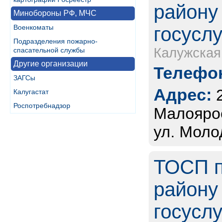
району
Минобороны РФ, МЧС
Военкоматы
госуслу
Подразделения пожарно-
Калужская
спасательной службы
Другие организации
Телефон
ЗАГСы
Адрес:
Калугастат
Роспотребнадзор
Малоярос
ул. Моло
ТОСП п
району 
госуслу