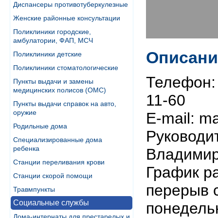
Диспансеры противотуберкулезные
Женские районные консультации
Поликлиники городские,
амбулатории, ФАП, МСЧ
Описани
Поликлиники детские
Поликлиники стоматологические
Телефон: 
Пункты выдачи и замены
медицинских полисов (ОМС)
11-60
Пункты выдачи справок на авто,
оружие
E-mail: m
Родильные дома
Руководи
Специализированные дома
ребенка
Владими
Станции переливания крови
График ра
Станции скорой помощи
перерыв с
Травмпункты
Социальные службы
понедель
Дома-интернаты для престарелых и