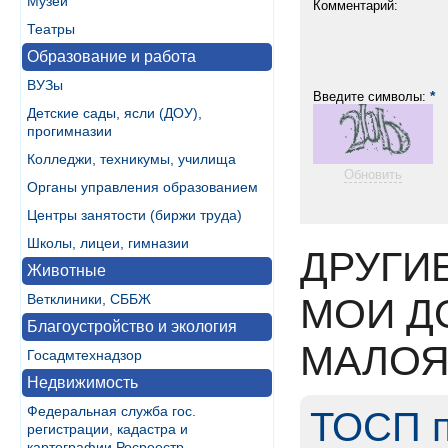
Музеи
Комментарий:
Театры
Образование и работа
ВУЗы
*
Введите символы:
Детские сады, ясли (ДОУ),
прогимназии
Колледжи, техникумы, училища
Обновить
Органы управления образованием
Центры занятости (биржи труда)
Школы, лицеи, гимназии
ДРУГИ
Животные
Ветклиники, СББЖ
МОИ Д
Благоустройство и экология
МАЛОЯ
Госадмтехнадзор
Недвижимость
Федеральная служба гос.
ТОСП п
регистрации, кадастра и
картографии Росреестр