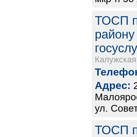
ТОСП п
району
госуслу
Калужская
Телефон
Адрес:
Малоярос
ул. Совет
ТОСП п