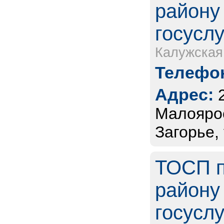
району 
госуслу
Калужская
Телефон
Адрес:
Малоярос
Загорье,
ТОСП п
району
госуслу