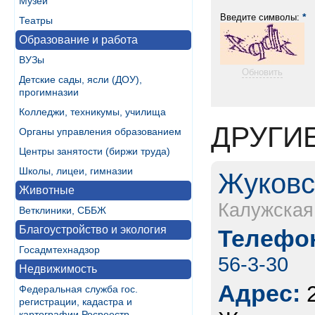
Музеи
*
Введите символы:
Театры
Образование и работа
ВУЗы
Обновить
Детские сады, ясли (ДОУ),
прогимназии
Колледжи, техникумы, училища
ДРУГИ
Органы управления образованием
Центры занятости (биржи труда)
Школы, лицеи, гимназии
Жуковс
Животные
Калужская
Ветклиники, СББЖ
Благоустройство и экология
Телефон
Госадмтехнадзор
56-3-30
Недвижимость
Адрес:
Федеральная служба гос.
регистрации, кадастра и
картографии Росреестр