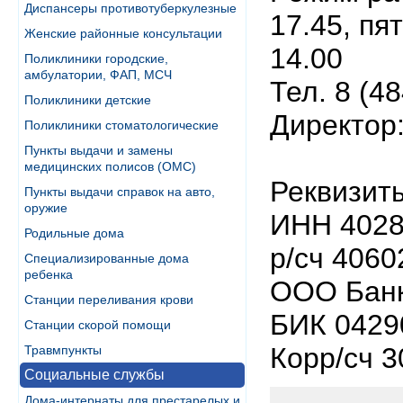
Диспансеры противотуберкулезные
17.45, пя
Женские районные консультации
14.00
Поликлиники городские,
амбулатории, ФАП, МСЧ
Тел. 8 (4
Поликлиники детские
Директор
Поликлиники стоматологические
Пункты выдачи и замены
медицинских полисов (ОМС)
Реквизит
Пункты выдачи справок на авто,
оружие
ИНН 4028
Родильные дома
р/сч 406
Специализированные дома
ребенка
ООО Банк 
Станции переливания крови
БИК 0429
Станции скорой помощи
Корр/сч 
Травмпункты
Социальные службы
Дома-интернаты для престарелых и