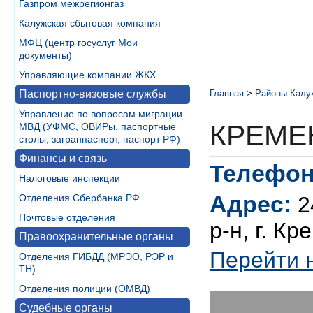
Газпром межрегионгаз
Калужская сбытовая компания
МФЦ (центр госуслуг Мои
документы)
Управляющие компании ЖКХ
Паспортно-визовые службы
Главная
>
Районы Калу
Управление по вопросам миграции
КРЕМЕ
МВД (УФМС, ОВИРы, паспортные
столы, загранпаспорт, паспорт РФ)
Финансы и связь
Телефон
Налоговые инспекции
Адрес:
Отделения Сбербанка РФ
2
Почтовые отделения
р-н, г. Кр
Правоохранительные органы
Перейти 
Отделения ГИБДД (МРЭО, РЭР и
ТН)
Отделения полиции (ОМВД)
Судебные органы