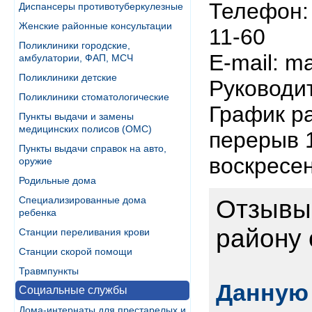
Телефон: 
Диспансеры противотуберкулезные
Женские районные консультации
11-60
Поликлиники городские,
E-mail: m
амбулатории, ФАП, МСЧ
Поликлиники детские
Руководи
Поликлиники стоматологические
График ра
Пункты выдачи и замены
медицинских полисов (ОМС)
перерыв 1
Пункты выдачи справок на авто,
воскресе
оружие
Родильные дома
Специализированные дома
Отзывы
ребенка
району 
Станции переливания крови
Станции скорой помощи
Травмпункты
Данную 
Социальные службы
Дома-интернаты для престарелых и