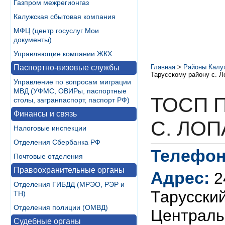
Газпром межрегионгаз
Калужская сбытовая компания
МФЦ (центр госуслуг Мои
документы)
Управляющие компании ЖКХ
Паспортно-визовые службы
Главная
>
Районы Калу
Тарусскому району с. Ло
Управление по вопросам миграции
МВД (УФМС, ОВИРы, паспортные
ТОСП 
столы, загранпаспорт, паспорт РФ)
Финансы и связь
С. ЛОП
Налоговые инспекции
Отделения Сбербанка РФ
Телефон
Почтовые отделения
Правоохранительные органы
Адрес:
2
Отделения ГИБДД (МРЭО, РЭР и
Тарусский
ТН)
Отделения полиции (ОМВД)
Централь
Судебные органы