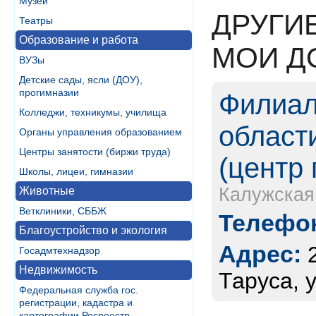
Музеи
ДРУГИ
Театры
Образование и работа
МОИ Д
ВУЗы
Детские сады, ясли (ДОУ),
прогимназии
Филиал
Колледжи, техникумы, училища
област
Органы управления образованием
Центры занятости (биржи труда)
(центр 
Школы, лицеи, гимназии
Калужская
Животные
Ветклиники, СББЖ
Телефон
Благоустройство и экология
Адрес:
Госадмтехнадзор
Недвижимость
Таруса, у
Федеральная служба гос.
регистрации, кадастра и
картографии Росреестр