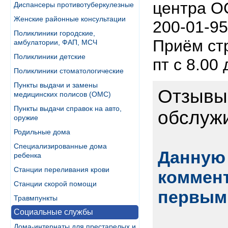
центра О
Диспансеры противотуберкулезные
Женские районные консультации
200-01-95
Поликлиники городские,
Приём стр
амбулатории, ФАП, МСЧ
Поликлиники детские
пт с 8.00 
Поликлиники стоматологические
Пункты выдачи и замены
Отзывы 
медицинских полисов (ОМС)
Пункты выдачи справок на авто,
обслужи
оружие
Родильные дома
Специализированные дома
Данную 
ребенка
Станции переливания крови
коммент
Станции скорой помощи
первым
Травмпункты
Социальные службы
Дома-интернаты для престарелых и