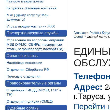
Газпром межрегионгаз
Калужская сбытовая компания
МФЦ (центр госуслуг Мои
документы)
Управляющие компании ЖКХ
Паспортно-визовые службы
Главная
>
Районы Калу
фонд)
>
Единый офис к
Управление по вопросам миграции
МВД (УФМС, ОВИРы, паспортные
ЕДИНЫ
столы, загранпаспорт, паспорт РФ)
Финансы и связь
ОБСЛУ
Налоговые инспекции
Отделения Сбербанка РФ
Телефон
Почтовые отделения
Правоохранительные органы
Адрес:
2
Отделения ГИБДД (МРЭО, РЭР и
г.Таруса,
ТН)
Отделения полиции (ОМВД)
Перейти 
Судебные органы