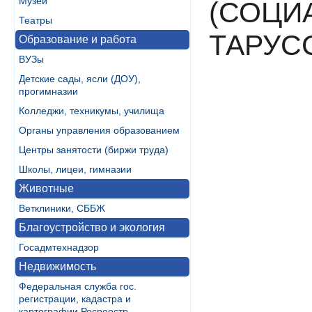
Музеи
(СОЦИ
Театры
ТАРУС
Образование и работа
ВУЗы
Детские сады, ясли (ДОУ),
прогимназии
Колледжи, техникумы, училища
Органы управления образованием
Центры занятости (биржи труда)
Школы, лицеи, гимназии
Животные
Ветклиники, СББЖ
Благоустройство и экология
Госадмтехнадзор
Недвижимость
Федеральная служба гос.
регистрации, кадастра и
картографии Росреестр