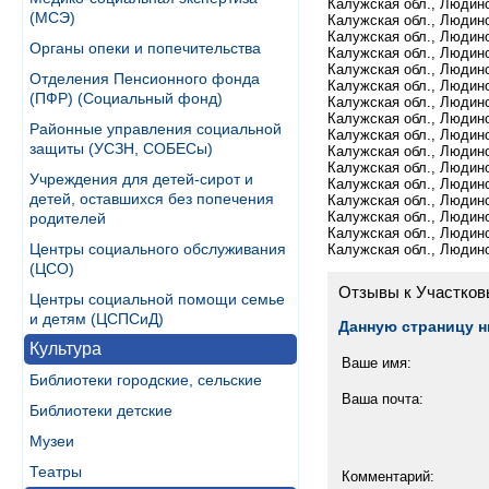
Калужская обл., Людинов
(МСЭ)
Калужская обл., Людино
Калужская обл., Людино
Органы опеки и попечительства
Калужская обл., Людино
Калужская обл., Людино
Отделения Пенсионного фонда
Калужская обл., Людинов
(ПФР) (Социальный фонд)
Калужская обл., Людино
Калужская обл., Людинов
Районные управления социальной
Калужская обл., Людино
защиты (УСЗН, СОБЕСы)
Калужская обл., Людино
Калужская обл., Людино
Учреждения для детей-сирот и
Калужская обл., Людино
детей, оставшихся без попечения
Калужская обл., Людино
Калужская обл., Людинов
родителей
Калужская обл., Людинов
Центры социального обслуживания
Калужская обл., Людино
(ЦСО)
Отзывы к Участков
Центры социальной помощи семье
и детям (ЦСПСиД)
Данную страницу н
Культура
Ваше имя:
Библиотеки городские, сельские
Ваша почта:
Библиотеки детские
Музеи
Театры
Комментарий: