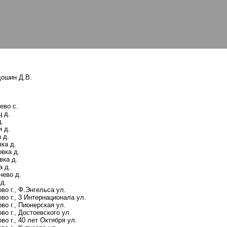
дошин Д.В.
ево с.
ц д.
д.
и д.
 д.
ка д.
вка д.
вка д.
а д.
нево д.
 д.
во г., Ф.Энгельса ул.
во г., 3 Интернационала ул.
во г., Пионерская ул.
о г., Достоевского ул.
о г., 40 лет Октября ул.