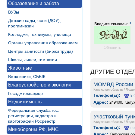
Образование и работа
ВУЗы
Детские сады, ясли (ДОУ),
*
Введите символы:
прогимназии
Колледжи, техникумы, училища
Органы управления образованием
Обновить
Центры занятости (биржи труда)
Школы, лицеи, гимназии
Животные
ДРУГИЕ ОТДЕ
Ветклиники, СББЖ
МОМВД России 
Благоустройство и экология
Калужская область
/
Людин
Госадмтехнадзор
Телефон(ы):
8 
Недвижимость
Адрес:
249400, Калуж
Федеральная служба гос.
регистрации, кадастра и
Участковый пун
картографии Росреестр
Калужская область
/
Людин
Телефон(ы):
не
Минобороны РФ, МЧС
Адрес:
Калужская обл