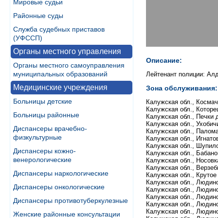
Мировые судьи
Районные суды
Служба судебных приставов
(УФССП)
Органы местного управления
Описание:
Органы местного самоуправления
муниципальных образований
Лейтенант полиции: Ал
Медицинские учреждения
Зона обслуживания:
Больницы детские
Калужская обл., Космач
Калужская обл., Которе
Больницы районные
Калужская обл., Печки 
Калужская обл., Ухобич
Диспансеры врачебно-
Калужская обл., Палома
физкультурные
Калужская обл., Игнатов
Калужская обл., Шупило
Диспансеры кожно-
Калужская обл., Бабано
венерологические
Калужская обл., Носовк
Калужская обл., Верзеб
Диспансеры наркологические
Калужская обл., Крутое
Калужская обл., Людино
Диспансеры онкологические
Калужская обл., Людино
Калужская обл., Людино
Диспансеры противотуберкулезные
Калужская обл., Людинов
Калужская обл., Людинов
Женские районные консультации