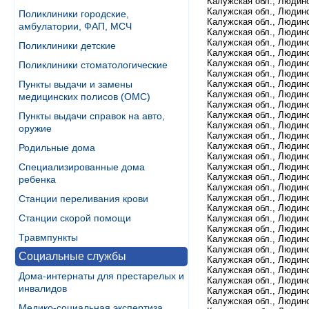
Калужская обл., Людинов
Калужская обл., Людино
Поликлиники городские,
Калужская обл., Людинов
амбулатории, ФАП, МСЧ
Калужская обл., Людино
Калужская обл., Людино
Поликлиники детские
Калужская обл., Людино
Калужская обл., Людинов
Поликлиники стоматологические
Калужская обл., Людинов
Калужская обл., Людинов
Пункты выдачи и замены
Калужская обл., Людино
медицинских полисов (ОМС)
Калужская обл., Людино
Калужская обл., Людино
Пункты выдачи справок на авто,
Калужская обл., Людино
оружие
Калужская обл., Людино
Калужская обл., Людино
Родильные дома
Калужская обл., Людино
Калужская обл., Людино
Специализированные дома
Калужская обл., Людино
ребенка
Калужская обл., Людино
Калужская обл., Людино
Станции переливания крови
Калужская обл., Людино
Станции скорой помощи
Калужская обл., Людино
Калужская обл., Людино
Травмпункты
Калужская обл., Людино
Калужская обл., Людино
Социальные службы
Калужская обл., Людино
Калужская обл., Людино
Дома-интернаты для престарелых и
Калужская обл., Людинов
инвалидов
Калужская обл., Людино
Калужская обл., Людино
Медико-социальная экспертиза