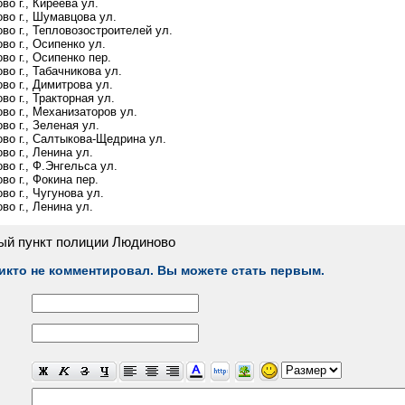
о г., Киреева ул.
во г., Шумавцова ул.
во г., Тепловозостроителей ул.
во г., Осипенко ул.
во г., Осипенко пер.
о г., Табачникова ул.
во г., Димитрова ул.
о г., Тракторная ул.
во г., Механизаторов ул.
во г., Зеленая ул.
во г., Салтыкова-Щедрина ул.
во г., Ленина ул.
во г., Ф.Энгельса ул.
о г., Фокина пер.
о г., Чугунова ул.
во г., Ленина ул.
ый пункт полиции Людиново
икто не комментировал. Вы можете стать первым.