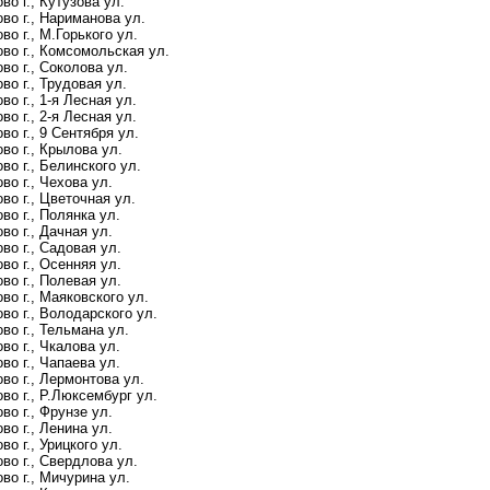
о г., Кутузова ул.
во г., Нариманова ул.
о г., М.Горького ул.
во г., Комсомольская ул.
во г., Соколова ул.
во г., Трудовая ул.
о г., 1-я Лесная ул.
о г., 2-я Лесная ул.
о г., 9 Сентября ул.
во г., Крылова ул.
во г., Белинского ул.
во г., Чехова ул.
во г., Цветочная ул.
во г., Полянка ул.
во г., Дачная ул.
во г., Садовая ул.
во г., Осенняя ул.
во г., Полевая ул.
во г., Маяковского ул.
во г., Володарского ул.
во г., Тельмана ул.
во г., Чкалова ул.
во г., Чапаева ул.
во г., Лермонтова ул.
во г., Р.Люксембург ул.
во г., Фрунзе ул.
во г., Ленина ул.
о г., Урицкого ул.
во г., Свердлова ул.
во г., Мичурина ул.