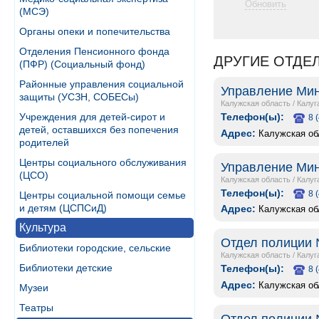
Обновить
(МСЭ)
Органы опеки и попечительства
Отделения Пенсионного фонда
ДРУГИЕ ОТДЕ
(ПФР) (Социальный фонд)
Районные управления социальной
Управление Мин
защиты (УСЗН, СОБЕСы)
Калужская область
/
Калуг
Телефон(ы):
Учреждения для детей-сирот и
8 
детей, оставшихся без попечения
Адрес:
Калужская обл
родителей
Центры социального обслуживания
Управление Мин
(ЦСО)
Калужская область
/
Калуг
Телефон(ы):
8 
Центры социальной помощи семье
и детям (ЦСПСиД)
Адрес:
Калужская обл
Культура
Отдел полиции 
Библиотеки городские, сельские
Калужская область
/
Калуг
Библиотеки детские
Телефон(ы):
8 
Адрес:
Калужская обл
Музеи
Театры