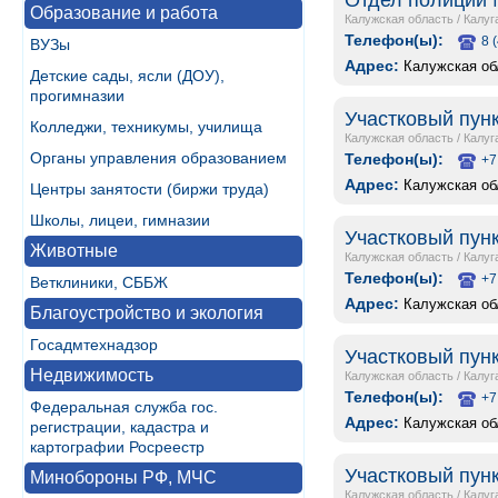
Отдел полиции 
Образование и работа
Калужская область
/
Калуг
Телефон(ы):
8 
ВУЗы
Адрес:
Калужская обл
Детские сады, ясли (ДОУ),
прогимназии
Участковый пунк
Колледжи, техникумы, училища
Калужская область
/
Калуг
Органы управления образованием
Телефон(ы):
+7
Адрес:
Калужская обл
Центры занятости (биржи труда)
Школы, лицеи, гимназии
Участковый пунк
Животные
Калужская область
/
Калуг
Телефон(ы):
+7
Ветклиники, СББЖ
Адрес:
Калужская обл
Благоустройство и экология
Госадмтехнадзор
Участковый пунк
Недвижимость
Калужская область
/
Калуг
Телефон(ы):
+7
Федеральная служба гос.
Адрес:
Калужская обл
регистрации, кадастра и
картографии Росреестр
Участковый пунк
Минобороны РФ, МЧС
Калужская область
/
Калуг