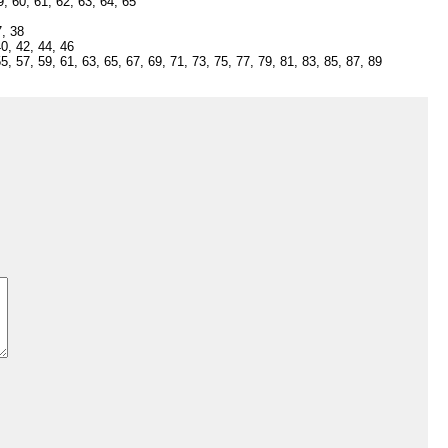
, 60, 61, 62, 63, 64, 65
7, 38
0, 42, 44, 46
 57, 59, 61, 63, 65, 67, 69, 71, 73, 75, 77, 79, 81, 83, 85, 87, 89