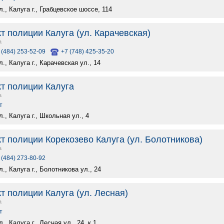
., Калуга г., Грабцевское шоссе, 114
т полиции Калуга (ул. Карачевская)
а
 (484) 253-52-09
+7 (748) 425-35-20
., Калуга г., Карачевская ул., 14
кт полиции Калуга
а
т
., Калуга г., Школьная ул., 4
т полиции Корекозево Калуга (ул. Болотникова)
а
 (484) 273-80-92
., Калуга г., Болотникова ул., 24
т полиции Калуга (ул. Лесная)
а
т
, Калуга г., Лесная ул., 24, к.1