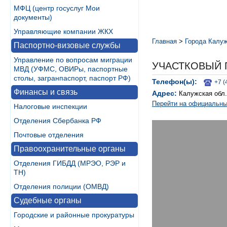
МФЦ (центр госуслуг Мои
документы)
Управляющие компании ЖКХ
Главная
>
Города Калуж
Паспортно-визовые службы
Управление по вопросам миграции
УЧАСТКОВЫЙ 
МВД (УФМС, ОВИРы, паспортные
столы, загранпаспорт, паспорт РФ)
Телефон(ы):
+7 (
Финансы и связь
Адрес:
Калужская обл.
Перейти на официальны
Налоговые инспекции
Отделения Сбербанка РФ
Почтовые отделения
Правоохранительные органы
Отделения ГИБДД (МРЭО, РЭР и
ТН)
Отделения полиции (ОМВД)
Судебные органы
Городские и районные прокуратуры