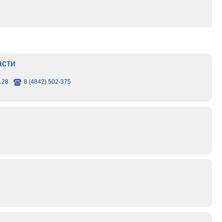
асти
128
8 (4842) 502-375