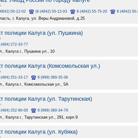
№2 УМВД России по городу Калуге
а
(4842) 50-12-02
(8 (4842) 50-12-03
8 (4842) 55-75-20
8 (4842) 50
асть, г. Калуга, ул. Веры Андриановой, д.25
т полиции Калуга (ул. Пушкина)
а
 (484) 272-33-77
., Калуга г., Пушкина ул., 10
т полиции Калуга (Комсомольская ул.)
а
 (484) 251-33-17
8 (999) 380-35-36
., Калуга г., Комсомольская ул., 5А
т полиции Калуга (ул. Тарутинская)
а
 (484) 252-90-00
8 (999) 380-34-79
., Калуга г., Тарутинская ул., 291, корп.9
т полиции Калуга (ул. Кубяка)
а