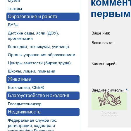
коммент
Музеи
Театры
первым
Образование и работа
ВУЗы
Детские сады, ясли (ДОУ),
Ваше имя:
прогимназии
Ваша почта:
Колледжи, техникумы, училища
Органы управления образованием
Центры занятости (биржи труда)
Комментарий:
Школы, лицеи, гимназии
Животные
Ветклиники, СББЖ
*
Введите символы:
Благоустройство и экология
Госадмтехнадзор
Недвижимость
Обновить
Федеральная служба гос.
регистрации, кадастра и
картографии Росреестр