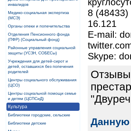
круглосут
инвалидов
8 (48433)
Медико-социальная экспертиза
(МСЭ)
16.121
Органы опеки и попечительства
E-mail: d
Отделения Пенсионного фонда
(ПФР) (Социальный фонд)
twitter.c
Районные управления социальной
защиты (УСЗН, СОБЕСы)
Skype: d
Учреждения для детей-сирот и
детей, оставшихся без попечения
Отзывы 
родителей
Центры социального обслуживания
преста
(ЦСО)
Центры социальной помощи семье
"Двуреч
и детям (ЦСПСиД)
Культура
Библиотеки городские, сельские
Данную 
Библиотеки детские