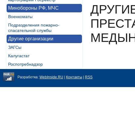
ДРУГИ
Минобороны РФ, МЧС
Военкоматы
ПРЕСТ
Подразделения пожарно-
спасательной службы
МЕДЫ
Другие организации
ЗАГСы
Калугастат
Роспотребнадзор
Разработка:
WebInside.RU
|
Контакты
|
RSS