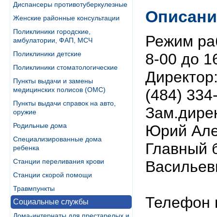
Диспансеры противотуберкулезные
Описани
Женские районные консультации
Поликлиники городские,
Режим раб
амбулатории, ФАП, МСЧ
Поликлиники детские
8-00 до 1
Поликлиники стоматологические
Директор
Пункты выдачи и замены
медицинских полисов (ОМС)
(484) 334
Пункты выдачи справок на авто,
Зам.дире
оружие
Родильные дома
Юрий Але
Специализированные дома
Главный 
ребенка
Станции переливания крови
Васильевн
Станции скорой помощи
Травмпункты
Телефон г
Социальные службы
Дома-интернаты для престарелых и