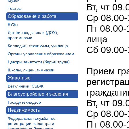
Музеи
Вт, чт 09.
Театры
Ср 08.00
Образование и работа
ВУЗы
Пт 08.00-
Детские сады, ясли (ДОУ),
лица
прогимназии
Колледжи, техникумы, училища
Сб 09.00-
Органы управления образованием
Центры занятости (биржи труда)
Прием гр
Школы, лицеи, гимназии
Животные
регистрац
Ветклиники, СББЖ
граждани
Благоустройство и экология
Вт, чт 09.
Госадмтехнадзор
Недвижимость
Ср 08.00
Федеральная служба гос.
Пт 08.00-
регистрации, кадастра и
картографии Росреестр