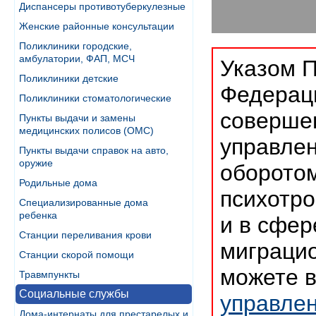
Диспансеры противотуберкулезные
Женские районные консультации
Поликлиники городские,
амбулатории, ФАП, МСЧ
Указом П
Поликлиники детские
Федераци
Поликлиники стоматологические
совершен
Пункты выдачи и замены
медицинских полисов (ОМС)
управлен
Пункты выдачи справок на авто,
оружие
оборотом
Родильные дома
психотро
Специализированные дома
ребенка
и в сфер
Станции переливания крови
миграцио
Станции скорой помощи
можете 
Травмпункты
Социальные службы
управле
Дома-интернаты для престарелых и