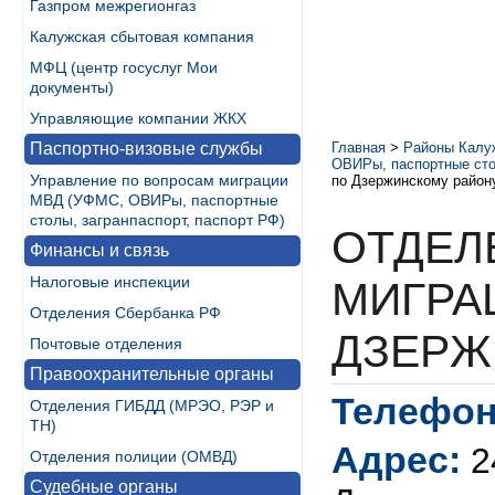
Газпром межрегионгаз
Калужская сбытовая компания
МФЦ (центр госуслуг Мои
документы)
Управляющие компании ЖКХ
Паспортно-визовые службы
Главная
>
Районы Калу
ОВИРы, паспортные стол
Управление по вопросам миграции
по Дзержинскому район
МВД (УФМС, ОВИРы, паспортные
столы, загранпаспорт, паспорт РФ)
ОТДЕЛ
Финансы и связь
Налоговые инспекции
МИГРА
Отделения Сбербанка РФ
ДЗЕРЖ
Почтовые отделения
Правоохранительные органы
Телефон
Отделения ГИБДД (МРЭО, РЭР и
ТН)
Адрес:
2
Отделения полиции (ОМВД)
Судебные органы