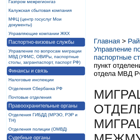
Газпром межрегионгаз
Калужская сбытовая компания
МФЦ (центр госуслуг Мои
документы)
Управляющие компании ЖКХ
Главная
>
Рай
Паспортно-визовые службы
Управление п
Управление по вопросам миграции
паспортные ст
МВД (УФМС, ОВИРы, паспортные
столы, загранпаспорт, паспорт РФ)
пункт отделе
Финансы и связь
отдела МВД РФ
Налоговые инспекции
Отделения Сбербанка РФ
МИГРА
Почтовые отделения
ОТДЕЛ
Правоохранительные органы
Отделения ГИБДД (МРЭО, РЭР и
МИГРА
ТН)
Отделения полиции (ОМВД)
МЕЖМУ
Судебные органы