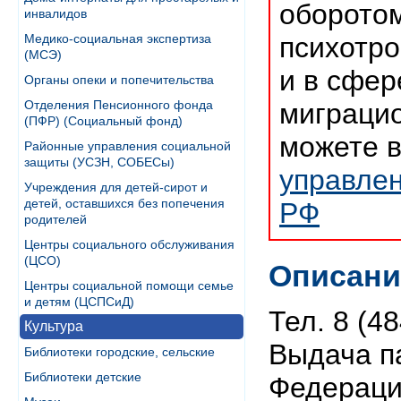
оборотом
инвалидов
Медико-социальная экспертиза
психотро
(МСЭ)
и в сфер
Органы опеки и попечительства
Отделения Пенсионного фонда
миграцио
(ПФР) (Социальный фонд)
можете 
Районные управления социальной
защиты (УСЗН, СОБЕСы)
управле
Учреждения для детей-сирот и
детей, оставшихся без попечения
РФ
родителей
Центры социального обслуживания
(ЦСО)
Описани
Центры социальной помощи семье
и детям (ЦСПСиД)
Тел. 8 (4
Культура
Выдача п
Библиотеки городские, сельские
Библиотеки детские
Федерации