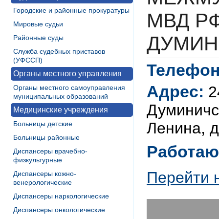
Городские и районные прокуратуры
МВД РФ
Мировые судьи
ДУМИН
Районные суды
Служба судебных приставов
(УФССП)
Телефон
Органы местного управления
Адрес:
2
Органы местного самоуправления
муниципальных образований
Думиничск
Медицинские учреждения
Ленина, д
Больницы детские
Больницы районные
Работаю
Диспансеры врачебно-
физкультурные
Перейти 
Диспансеры кожно-
венерологические
Диспансеры наркологические
Диспансеры онкологические