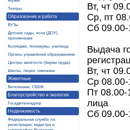
Музеи
Вт, чт 09.
Театры
Ср, пт 08
Образование и работа
ВУЗы
Сб 09.00-
Детские сады, ясли (ДОУ),
прогимназии
Колледжи, техникумы, училища
Выдача го
Органы управления образованием
регистра
Центры занятости (биржи труда)
Вт, чт 09.
Школы, лицеи, гимназии
Животные
Ср 08.00
Ветклиники, СББЖ
Пт 08.00-
Благоустройство и экология
лица
Госадмтехнадзор
Недвижимость
Сб 09.00-
Федеральная служба гос.
регистрации, кадастра и
картографии Росреестр