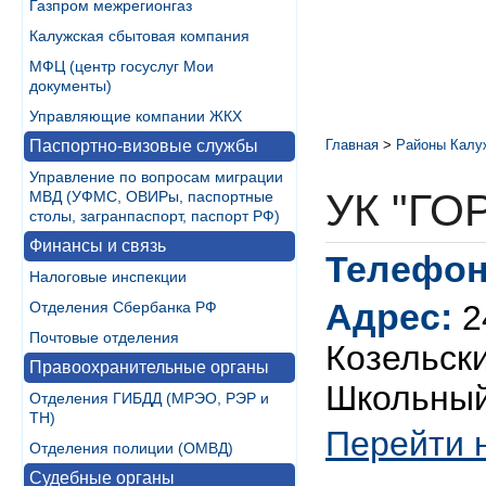
Газпром межрегионгаз
Калужская сбытовая компания
МФЦ (центр госуслуг Мои
документы)
Управляющие компании ЖКХ
Паспортно-визовые службы
Главная
>
Районы Калу
Управление по вопросам миграции
УК "Г
МВД (УФМС, ОВИРы, паспортные
столы, загранпаспорт, паспорт РФ)
Финансы и связь
Телефон
Налоговые инспекции
Адрес:
Отделения Сбербанка РФ
2
Почтовые отделения
Козельски
Правоохранительные органы
Школьный
Отделения ГИБДД (МРЭО, РЭР и
ТН)
Перейти 
Отделения полиции (ОМВД)
Судебные органы