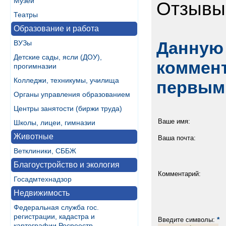
Музеи
Отзывы 
Театры
Образование и работа
Данную 
ВУЗы
Детские сады, ясли (ДОУ),
коммент
прогимназии
Колледжи, техникумы, училища
первым
Органы управления образованием
Центры занятости (биржи труда)
Ваше имя:
Школы, лицеи, гимназии
Животные
Ваша почта:
Ветклиники, СББЖ
Благоустройство и экология
Комментарий:
Госадмтехнадзор
Недвижимость
Федеральная служба гос.
регистрации, кадастра и
*
Введите символы:
картографии Росреестр