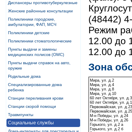
Диспансеры противотуберкулезные
Круглосут
Женские районные консультации
(48442) 4
Поликлиники городские,
амбулатории, ФАП, МСЧ
Режим раб
Поликлиники детские
12.00 до 1
Поликлиники стоматологические
12.00 до 
Пункты выдачи и замены
медицинских полисов (ОМС)
Пункты выдачи справок на авто,
Зона об
оружие
Родильные дома
Мира, ул. д.2
Специализированные дома
Мира, ул. д.4
Мира, ул. д.8
ребенка
Мира, ул. д.10
Станции переливания крови
60 лет Октября, ул. д.3
60 лет Октября, ул. д.1
Станции скорой помощи
Первомайская, ул. д.2
Первомайская, ул. д.2
Травмпункты
М-н Победы, ул. д.24
М-н Победы, ул. д.26
Социальные службы
Горького, ул. д.2 а
Горького, ул. д.2 б
Дома-интернаты для престарелых и