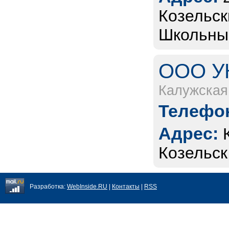
Козельски
Школьный
ООО УК
Калужская
Телефон
Адрес:
Козельск
Разработка:
WebInside.RU
|
Контакты
|
RSS