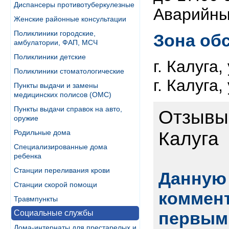
Диспансеры противотуберкулезные
Аварийны
Женские районные консультации
Поликлиники городские,
Зона об
амбулатории, ФАП, МСЧ
Поликлиники детские
г. Калуга
Поликлиники стоматологические
г. Калуга
Пункты выдачи и замены
медицинских полисов (ОМС)
Пункты выдачи справок на авто,
Отзывы
оружие
Родильные дома
Калуга
Специализированные дома
ребенка
Станции переливания крови
Данную 
Станции скорой помощи
коммент
Травмпункты
Социальные службы
первым
Дома-интернаты для престарелых и