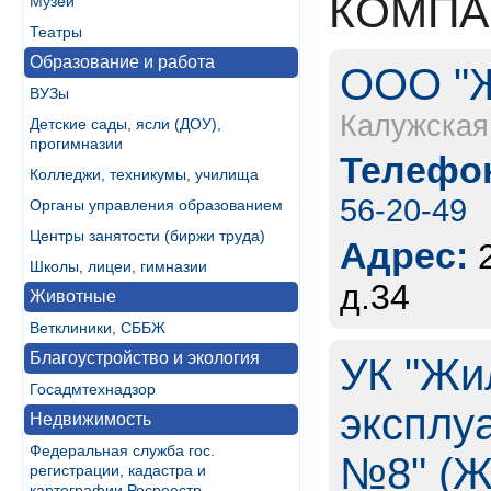
КОМПА
Музеи
Театры
Образование и работа
ООО "Ж
ВУЗы
Калужская
Детские сады, ясли (ДОУ),
прогимназии
Телефон
Колледжи, техникумы, училища
56-20-49
Органы управления образованием
Центры занятости (биржи труда)
Адрес:
Школы, лицеи, гимназии
д.34
Животные
Ветклиники, СББЖ
Благоустройство и экология
УК "Жи
Госадмтехнадзор
эксплу
Недвижимость
Федеральная служба гос.
№8" (Ж
регистрации, кадастра и
картографии Росреестр