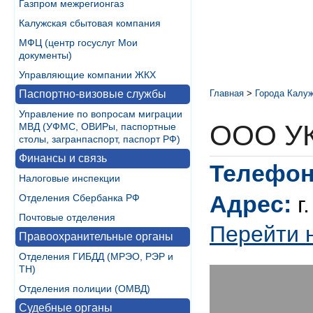
Газпром межрегионгаз
Калужская сбытовая компания
МФЦ (центр госуслуг Мои
документы)
Управляющие компании ЖКХ
Паспортно-визовые службы
Главная
>
Города Калуж
Управление по вопросам миграции
ООО У
МВД (УФМС, ОВИРы, паспортные
столы, загранпаспорт, паспорт РФ)
Финансы и связь
Телефон
Налоговые инспекции
Адрес:
Отделения Сбербанка РФ
г
Почтовые отделения
Перейти 
Правоохранительные органы
Отделения ГИБДД (МРЭО, РЭР и
ТН)
Отделения полиции (ОМВД)
Судебные органы