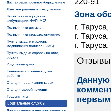
220-91
Диспансеры противотуберкулезные
Женские районные консультации
Зона об
Поликлиники городские,
амбулатории, ФАП, МСЧ
г. Таруса,
Поликлиники детские
г. Таруса,
Поликлиники стоматологические
Пункты выдачи и замены
г. Таруса,
медицинских полисов (ОМС)
Пункты выдачи справок на авто,
оружие
Отзывы
Родильные дома
Специализированные дома
ребенка
Данную 
Станции переливания крови
коммент
Станции скорой помощи
Травмпункты
первым
Социальные службы
Дома-интернаты для престарелых и