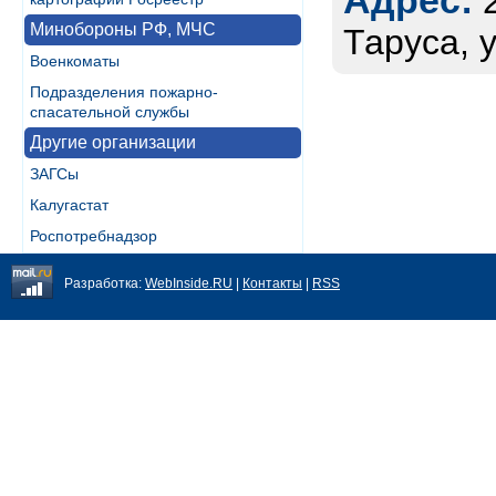
Адрес:
Минобороны РФ, МЧС
Таруса, 
Военкоматы
Подразделения пожарно-
спасательной службы
Другие организации
ЗАГСы
Калугастат
Роспотребнадзор
Разработка:
WebInside.RU
|
Контакты
|
RSS