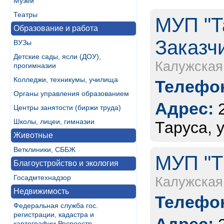
Музеи
Театры
МУП "Т
Образование и работа
Заказч
ВУЗы
Детские сады, ясли (ДОУ),
Калужская
прогимназии
Колледжи, техникумы, училища
Телефон
Органы управления образованием
Адрес:
Центры занятости (биржи труда)
Школы, лицеи, гимназии
Таруса, 
Животные
Ветклиники, СББЖ
МУП "Т
Благоустройство и экология
Госадмтехнадзор
Калужская
Недвижимость
Телефон
Федеральная служба гос.
регистрации, кадастра и
картографии Росреестр