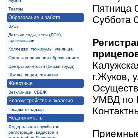
Музеи
Пятница 0
Театры
Суббота 0
Образование и работа
ВУЗы
Детские сады, ясли (ДОУ),
Регистра
прогимназии
Колледжи, техникумы, училища
прицепов
Органы управления образованием
Калужская
Центры занятости (биржи труда)
г.Жуков, 
Школы, лицеи, гимназии
Животные
Осуществ
Ветклиники, СББЖ
УМВД по 
Благоустройство и экология
Контактны
Госадмтехнадзор
Недвижимость
Федеральная служба гос.
Приемны
регистрации, кадастра и
картографии Росреестр