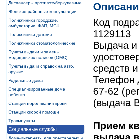
Диспансеры противотуберкулезные
Описани
Женские районные консультации
Код подр
Поликлиники городские,
амбулатории, ФАП, МСЧ
1129113
Поликлиники детские
Выдача и
Поликлиники стоматологические
Пункты выдачи и замены
удостове
медицинских полисов (ОМС)
средств и
Пункты выдачи справок на авто,
оружие
Телефон д
Родильные дома
67-62 (ре
Специализированные дома
ребенка
(выдача 
Станции переливания крови
Станции скорой помощи
Травмпункты
Прием к
Социальные службы
выдача в
Дома-интернаты для престарелых и