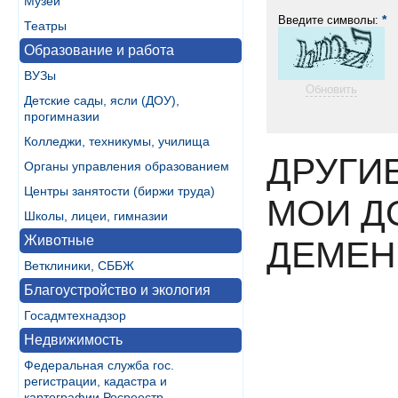
Музеи
*
Введите символы:
Театры
Образование и работа
ВУЗы
Обновить
Детские сады, ясли (ДОУ),
прогимназии
Колледжи, техникумы, училища
ДРУГИ
Органы управления образованием
Центры занятости (биржи труда)
МОИ Д
Школы, лицеи, гимназии
Животные
ДЕМЕН
Ветклиники, СББЖ
Благоустройство и экология
Госадмтехнадзор
Недвижимость
Федеральная служба гос.
регистрации, кадастра и
картографии Росреестр