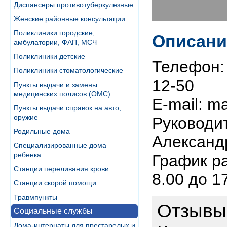
Диспансеры противотуберкулезные
Женские районные консультации
Поликлиники городские,
Описани
амбулатории, ФАП, МСЧ
Поликлиники детские
Телефон: 
Поликлиники стоматологические
12-50
Пункты выдачи и замены
медицинских полисов (ОМС)
E-mail: m
Пункты выдачи справок на авто,
оружие
Руководи
Родильные дома
Александ
Специализированные дома
ребенка
График раб
Станции переливания крови
8.00 до 1
Станции скорой помощи
Травмпункты
Отзывы
Социальные службы
Дома-интернаты для престарелых и