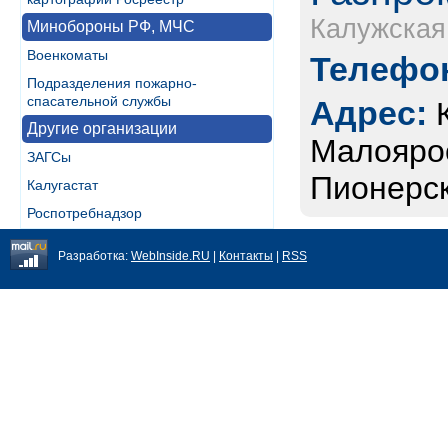
Калужская
Минобороны РФ, МЧС
Военкоматы
Телефон
Подразделения пожарно-
спасательной службы
Адрес:
Другие организации
Малоярос
ЗАГСы
Пионерск
Калугастат
Роспотребнадзор
Разработка:
WebInside.RU
|
Контакты
|
RSS