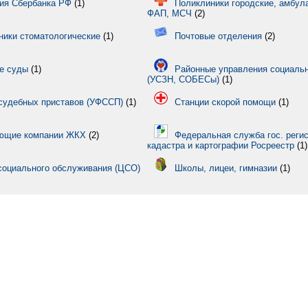
ия Сбербанка РФ
(1)
Поликлиники городские, амбул
ФАП, МСЧ
(2)
ники стоматологические
(1)
Почтовые отделения
(2)
е суды
(1)
Районные управления социаль
(УСЗН, СОБЕСы)
(1)
судебных приставов (УФССП)
(1)
Станции скорой помощи
(1)
ющие компании ЖКХ
(2)
Федеральная служба гос. регис
кадастра и картографии Росреестр
(1)
социального обслуживания (ЦСО)
Школы, лицеи, гимназии
(1)