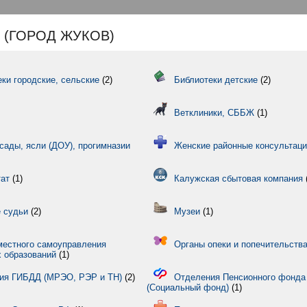
 (ГОРОД ЖУКОВ)
ки городские, сельские
(2)
Библиотеки детские
(2)
Ветклиники, СББЖ
(1)
сады, ясли (ДОУ), прогимназии
Женские районные консультац
тат
(1)
Калужская сбытовая компания
 судьи
(2)
Музеи
(1)
местного самоуправления
Органы опеки и попечительств
 образований
(1)
ия ГИБДД (МРЭО, РЭР и ТН)
(2)
Отделения Пенсионного фонда
(Социальный фонд)
(1)