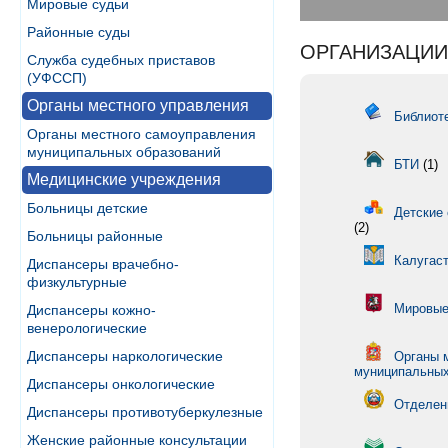
Мировые судьи
Районные суды
ОРГАНИЗАЦИИ
Служба судебных приставов
(УФССП)
Органы местного управления
Библиоте
Органы местного самоуправления
муниципальных образований
БТИ
(1)
Медицинские учреждения
Больницы детские
Детские 
(2)
Больницы районные
Калугас
Диспансеры врачебно-
физкультурные
Мировые
Диспансеры кожно-
венерологические
Диспансеры наркологические
Органы 
муниципальных
Диспансеры онкологические
Отделен
Диспансеры противотуберкулезные
Женские районные консультации