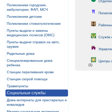
Отделен
Поликлиники городские,
амбулатории, ФАП, МСЧ
Поликли
Поликлиники детские
Поликлиники стоматологические
Районны
Пункты выдачи и замены
медицинских полисов (ОМС)
Служба 
Пункты выдачи справок на авто,
оружие
Управля
Родильные дома
Специализированные дома
Центры 
ребенка
(1)
Станции переливания крови
Станции скорой помощи
Травмпункты
Социальные службы
Дома-интернаты для престарелых и
инвалидов
Медико-социальная экспертиза