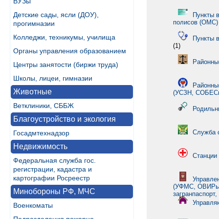
ВУЗы
Детские сады, ясли (ДОУ),
Пункты 
полисов (ОМС)
прогимназии
Колледжи, техникумы, училища
Пункты в
(1)
Органы управления образованием
Районны
Центры занятости (биржи труда)
Школы, лицеи, гимназии
Районны
Животные
(УСЗН, СОБЕС
Ветклиники, СББЖ
Родильн
Благоустройство и экология
Служба 
Госадмтехнадзор
Недвижимость
Станции
Федеральная служба гос.
регистрации, кадастра и
картографии Росреестр
Управле
(УФМС, ОВИРы,
Минобороны РФ, МЧС
загранпаспорт,
Управля
Военкоматы