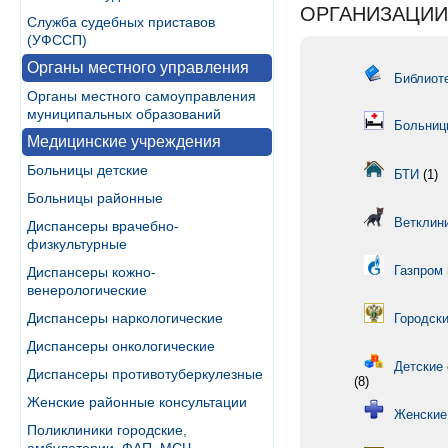
ОРГАНИЗАЦИИ
Служба судебных приставов
(УФССП)
Органы местного управления
Библиоте
Органы местного самоуправления
муниципальных образований
Больниц
Медицинские учреждения
Больницы детские
БТИ
(1)
Больницы районные
Ветклин
Диспансеры врачебно-
физкультурные
Газпром
Диспансеры кожно-
венерологические
Диспансеры наркологические
Городски
Диспансеры онкологические
Детские 
Диспансеры противотуберкулезные
(8)
Женские районные консультации
Женские
Поликлиники городские,