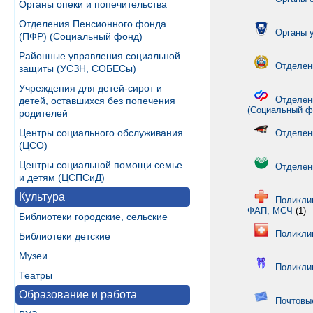
Органы опеки и попечительства
Отделения Пенсионного фонда
Органы 
(ПФР) (Социальный фонд)
Районные управления социальной
Отделен
защиты (УСЗН, СОБЕСы)
Учреждения для детей-сирот и
Отделен
детей, оставшихся без попечения
(Социальный ф
родителей
Центры социального обслуживания
Отделен
(ЦСО)
Центры социальной помощи семье
Отделен
и детям (ЦСПСиД)
Культура
Поликлин
ФАП, МСЧ
(1)
Библиотеки городские, сельские
Поликли
Библиотеки детские
Музеи
Поликли
Театры
Образование и работа
Почтовы