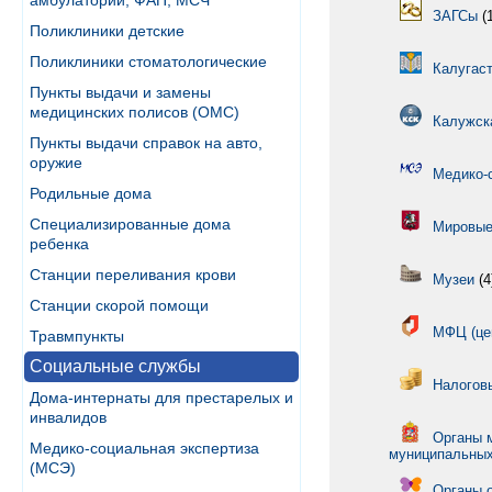
амбулатории, ФАП, МСЧ
ЗАГСы
(1
Поликлиники детские
Поликлиники стоматологические
Калугас
Пункты выдачи и замены
медицинских полисов (ОМС)
Калужск
Пункты выдачи справок на авто,
оружие
Медико-
Родильные дома
Специализированные дома
Мировые
ребенка
Станции переливания крови
Музеи
(4
Станции скорой помощи
МФЦ (це
Травмпункты
Социальные службы
Налогов
Дома-интернаты для престарелых и
инвалидов
Органы 
Медико-социальная экспертиза
муниципальных
(МСЭ)
Органы о