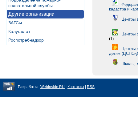
Подразделения пожарно-
Федераль
спасательной службы
кадастра и кар
Другие организации
Центры з
ЗАГСы
Калугастат
Центры 
(1)
Роспотребнадзор
Центры 
детям (ЦСПСи
Школы, 
Разработка:
WebInside.RU
|
Контакты
|
RSS