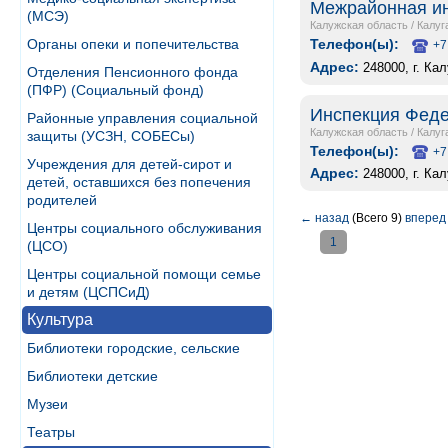
Межрайонная ин
(МСЭ)
Калужская область
/
Калуг
Телефон(ы):
Органы опеки и попечительства
+7
Адрес:
248000, г. Ка
Отделения Пенсионного фонда
(ПФР) (Социальный фонд)
Инспекция Феде
Районные управления социальной
Калужская область
/
Калуг
защиты (УСЗН, СОБЕСы)
Телефон(ы):
+7
Учреждения для детей-сирот и
Адрес:
248000, г. Ка
детей, оставшихся без попечения
родителей
←
назад
(Всего 9)
вперед
Центры социального обслуживания
1
(ЦСО)
Центры социальной помощи семье
и детям (ЦСПСиД)
Культура
Библиотеки городские, сельские
Библиотеки детские
Музеи
Театры