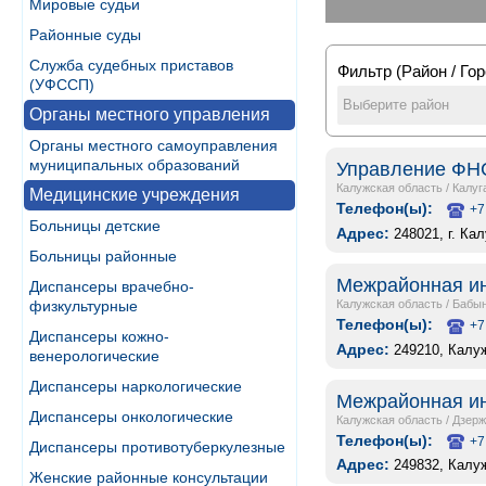
Мировые судьи
Районные суды
Служба судебных приставов
Фильтр (Район / Гор
(УФССП)
Выберите район
Органы местного управления
Органы местного самоуправления
муниципальных образований
Управление ФНС
Калужская область
/
Калуг
Медицинские учреждения
Телефон(ы):
+7
Больницы детские
Адрес:
248021, г. Ка
Больницы районные
Межрайонная ин
Диспансеры врачебно-
Калужская область
/
Бабын
физкультурные
Телефон(ы):
+7
Диспансеры кожно-
Адрес:
249210, Калуж
венерологические
Диспансеры наркологические
Межрайонная ин
Диспансеры онкологические
Калужская область
/
Дзерж
Телефон(ы):
+7
Диспансеры противотуберкулезные
Адрес:
249832, Калуж
Женские районные консультации