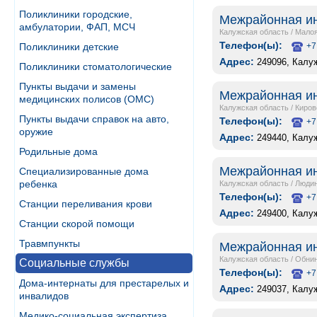
Поликлиники городские,
Межрайонная ин
амбулатории, ФАП, МСЧ
Калужская область
/
Малоя
Телефон(ы):
Поликлиники детские
+7
Адрес:
249096, Калуж
Поликлиники стоматологические
Пункты выдачи и замены
Межрайонная ин
медицинских полисов (ОМС)
Калужская область
/
Киров
Пункты выдачи справок на авто,
Телефон(ы):
+7
оружие
Адрес:
249440, Калуж
Родильные дома
Межрайонная ин
Специализированные дома
ребенка
Калужская область
/
Людин
Телефон(ы):
+7
Станции переливания крови
Адрес:
249400, Калуж
Станции скорой помощи
Травмпункты
Межрайонная ин
Калужская область
/
Обни
Социальные службы
Телефон(ы):
+7
Дома-интернаты для престарелых и
Адрес:
249037, Калуж
инвалидов
Медико-социальная экспертиза