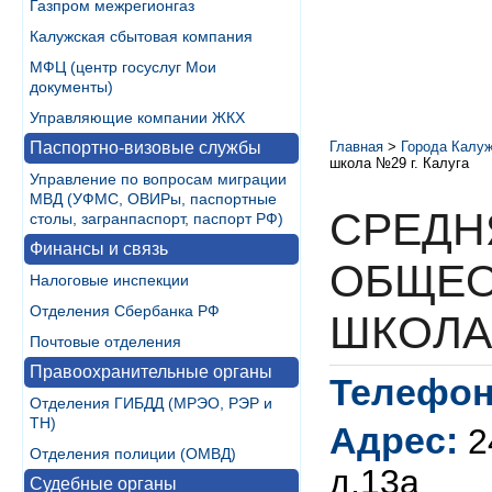
Газпром межрегионгаз
Калужская сбытовая компания
МФЦ (центр госуслуг Мои
документы)
Управляющие компании ЖКХ
Паспортно-визовые службы
Главная
>
Города Калуж
школа №29 г. Калуга
Управление по вопросам миграции
МВД (УФМС, ОВИРы, паспортные
СРЕДН
столы, загранпаспорт, паспорт РФ)
Финансы и связь
ОБЩЕО
Налоговые инспекции
Отделения Сбербанка РФ
ШКОЛА 
Почтовые отделения
Правоохранительные органы
Телефон
Отделения ГИБДД (МРЭО, РЭР и
ТН)
Адрес:
2
Отделения полиции (ОМВД)
д.13а
Судебные органы