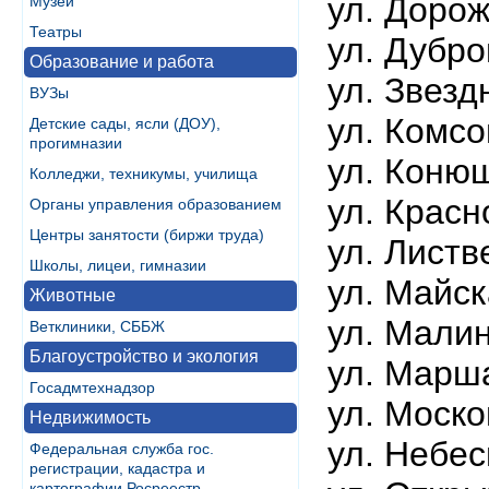
ул. Дорож
Музеи
Театры
ул. Дубр
Образование и работа
ул. Звезд
ВУЗы
ул. Комс
Детские сады, ясли (ДОУ),
прогимназии
ул. Коню
Колледжи, техникумы, училища
ул. Красн
Органы управления образованием
Центры занятости (биржи труда)
ул. Листв
Школы, лицеи, гимназии
ул. Майск
Животные
ул. Мали
Ветклиники, СББЖ
Благоустройство и экология
ул. Марш
Госадмтехнадзор
ул. Моско
Недвижимость
ул. Небе
Федеральная служба гос.
регистрации, кадастра и
картографии Росреестр