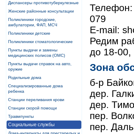
Диспансеры противотуберкулезные
Телефон: 
Женские районные консультации
079
Поликлиники городские,
амбулатории, ФАП, МСЧ
E-mail: s
Поликлиники детские
Редим раб
Поликлиники стоматологические
до 18-00,
Пункты выдачи и замены
медицинских полисов (ОМС)
Пункты выдачи справок на авто,
Зона об
оружие
Родильные дома
б-р Байко
Специализированные дома
дер. Галк
ребенка
Станции переливания крови
дер. Тим
Станции скорой помощи
пер. Волк
Травмпункты
пер. Дал
Социальные службы
Дома-интернаты для престарелых и