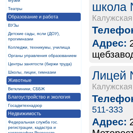
Музеи
школа №
Театры
Калужская
Образование и работа
ВУЗы
Телефон
Детские сады, ясли (ДОУ),
прогимназии
Адрес:
Колледжи, техникумы, училища
щебзавод
Органы управления образованием
Центры занятости (биржи труда)
Лицей №
Школы, лицеи, гимназии
Животные
Калужская
Ветклиники, СББЖ
Телефон
Благоустройство и экология
Госадмтехнадзор
511-333
Недвижимость
Адрес:
Федеральная служба гос.
регистрации, кадастра и
картографии Росреестр