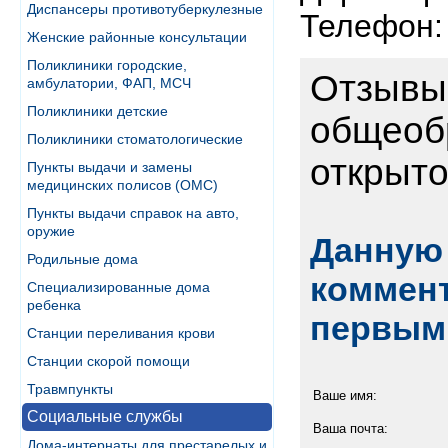
Диспансеры противотуберкулезные
Телефон: 
Женские районные консультации
Поликлиники городские,
Отзывы
амбулатории, ФАП, МСЧ
Поликлиники детские
общеоб
Поликлиники стоматологические
открыто
Пункты выдачи и замены
медицинских полисов (ОМС)
Пункты выдачи справок на авто,
оружие
Данную 
Родильные дома
коммент
Специализированные дома
ребенка
первым
Станции переливания крови
Станции скорой помощи
Травмпункты
Ваше имя:
Социальные службы
Ваша почта:
Дома-интернаты для престарелых и