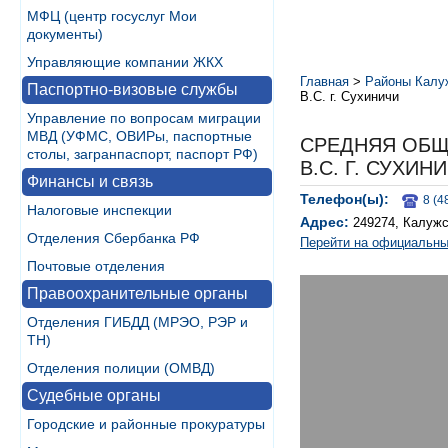
МФЦ (центр госуслуг Мои
документы)
Управляющие компании ЖКХ
Главная
>
Районы Калу
Паспортно-визовые службы
В.С. г. Сухиничи
Управление по вопросам миграции
МВД (УФМС, ОВИРы, паспортные
СРЕДНЯЯ ОБЩ
столы, загранпаспорт, паспорт РФ)
В.С. Г. СУХИН
Финансы и связь
Телефон(ы):
8 (4
Налоговые инспекции
Адрес:
249274, Калужс
Отделения Сбербанка РФ
Перейти на официальны
Почтовые отделения
Правоохранительные органы
Отделения ГИБДД (МРЭО, РЭР и
ТН)
Отделения полиции (ОМВД)
Судебные органы
Городские и районные прокуратуры