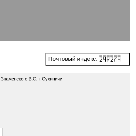
Почтовый индекс:
249274
наменского В.С. г. Сухиничи