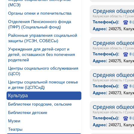
(МСЭ)
Средняя общеоб
Органы опеки и попечительства
Калужская область
/
Сухин
Отделения Пенсионного фонда
Телефон(ы):
8 
(ПФР) (Социальный фонд)
Адрес:
249275, Калуж
Районные управления социальной
защиты (УСЗН, СОБЕСы)
Средняя общеоб
Калужская область
/
Сухин
Учреждения для детей-сирот и
Телефон(ы):
детей, оставшихся без попечения
8 
родителей
Адрес:
249275, Калуж
Центры социального обслуживания
(ЦСО)
Средняя общеоб
Калужская область
/
Сухин
Центры социальной помощи семье
Телефон(ы):
8 
и детям (ЦСПСиД)
Адрес:
249273, Калуж
Культура
Библиотеки городские, сельские
Средняя общеоб
Библиотеки детские
Калужская область
/
Сухин
Телефон(ы):
8 
Музеи
Адрес:
249271, Калуж
Театры