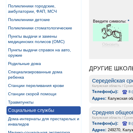
Поликлиники городские,
амбулатории, ФАП, МСЧ
Поликлиники детские
*
Введите символы:
Поликлиники стоматологические
Пункты выдачи и замены
медицинских полисов (ОМС)
Обновить
Пункты выдачи справок на авто,
оружие
Родильные дома
ДРУГИЕ ШКОЛ
Специализированные дома
ребенка
Середейская ср
Станции переливания крови
Калужская область
/
Сухин
Телефон(ы):
8 
Станции скорой помощи
Адрес:
Калужская об
Травмпункты
Социальные службы
Средняя общеоб
Калужская область
/
Сухин
Дома-интернаты для престарелых и
Телефон(ы):
8 
инвалидов
Адрес:
249270, Калуж
Медико-социальная экспертиза