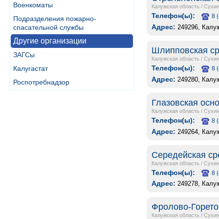
Военкоматы
Калужская область
/
Сухин
Телефон(ы):
8 
Подразделения пожарно-
Адрес:
249296, Калуж
спасательной службы
Другие организации
Шлипповская ср
ЗАГСы
Калужская область
/
Сухин
Телефон(ы):
Калугастат
8 
Адрес:
249280, Калу
Роспотребнадзор
Глазовская осн
Калужская область
/
Сухин
Телефон(ы):
8 
Адрес:
249264, Калу
Середейская ср
Калужская область
/
Сухин
Телефон(ы):
8 
Адрес:
249278, Калу
Фролово-Горето
Калужская область
/
Сухин