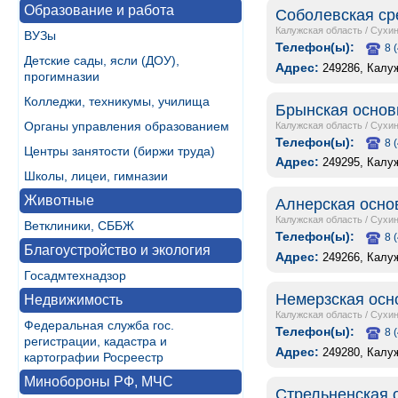
Образование и работа
Соболевская ср
Калужская область
/
Сухин
ВУЗы
Телефон(ы):
8 
Детские сады, ясли (ДОУ),
Адрес:
249286, Калу
прогимназии
Колледжи, техникумы, училища
Брынская основ
Органы управления образованием
Калужская область
/
Сухин
Телефон(ы):
8 
Центры занятости (биржи труда)
Адрес:
249295, Калу
Школы, лицеи, гимназии
Животные
Алнерская осно
Калужская область
/
Сухин
Ветклиники, СББЖ
Телефон(ы):
8 
Благоустройство и экология
Адрес:
249266, Калу
Госадмтехнадзор
Немерзская осн
Недвижимость
Калужская область
/
Сухин
Федеральная служба гос.
Телефон(ы):
8 
регистрации, кадастра и
Адрес:
249280, Калуж
картографии Росреестр
Минобороны РФ, МЧС
Стрельненская 