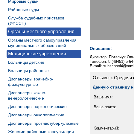
Мировые судьи
Районные суды
Служба судебных приставов
(УФССП)
Органы местного управления
Органы местного самоуправления
муниципальных образований
Описание:
Медицинские учреждения
Директор: Потапчук Ол
Телефон: 8 (48451) 5-64
Больницы детские
E-mail: suhschool4@ramb
Больницы районные
Отзывы к Средняя 
Диспансеры врачебно-
физкультурные
Данную страницу н
Диспансеры кожно-
Ваше имя:
венерологические
Диспансеры наркологические
Ваша почта:
Диспансеры онкологические
Диспансеры противотуберкулезные
Комментарий:
Женские районные консультации