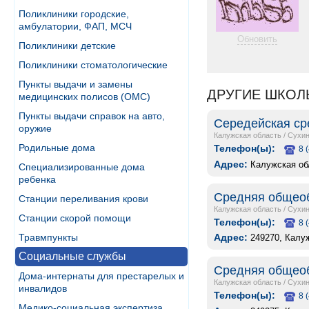
Поликлиники городские,
амбулатории, ФАП, МСЧ
Обновить
Поликлиники детские
Поликлиники стоматологические
Пункты выдачи и замены
ДРУГИЕ ШКОЛ
медицинских полисов (ОМС)
Пункты выдачи справок на авто,
Середейская ср
оружие
Калужская область
/
Сухин
Родильные дома
Телефон(ы):
8 
Адрес:
Калужская об
Специализированные дома
ребенка
Средняя общеоб
Станции переливания крови
Калужская область
/
Сухин
Станции скорой помощи
Телефон(ы):
8 
Травмпункты
Адрес:
249270, Калуж
Социальные службы
Средняя общеоб
Дома-интернаты для престарелых и
Калужская область
/
Сухин
инвалидов
Телефон(ы):
8 
Медико-социальная экспертиза