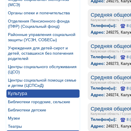
Адрес:
249275, Калуж
(МСЭ)
Органы опеки и попечительства
Средняя общеоб
Калужская область
/
Сухин
Отделения Пенсионного фонда
Телефон(ы):
8 
(ПФР) (Социальный фонд)
Адрес:
249275, Калуж
Районные управления социальной
защиты (УСЗН, СОБЕСы)
Средняя общеоб
Учреждения для детей-сирот и
Калужская область
/
Сухин
детей, оставшихся без попечения
Телефон(ы):
8 
родителей
Адрес:
249273, Калуж
Центры социального обслуживания
(ЦСО)
Средняя общеоб
Центры социальной помощи семье
Калужская область
/
Сухин
и детям (ЦСПСиД)
Телефон(ы):
8 
Культура
Адрес:
249274, Калуж
Библиотеки городские, сельские
Средняя общеоб
Библиотеки детские
Калужская область
/
Сухин
Музеи
Телефон(ы):
8 
Адрес:
249271, Калуж
Театры