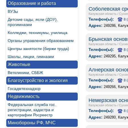
Образование и работа
Соболевская ср
ВУЗы
Калужская область
/
Сухин
Телефон(ы):
Детские сады, ясли (ДОУ),
8 
прогимназии
Адрес:
249286, Калу
Колледжи, техникумы, училища
Брынская основ
Органы управления образованием
Калужская область
/
Сухин
Центры занятости (биржи труда)
Телефон(ы):
8 
Адрес:
249295, Калу
Школы, лицеи, гимназии
Животные
Алнерская осно
Ветклиники, СББЖ
Калужская область
/
Сухин
Телефон(ы):
Благоустройство и экология
8 
Адрес:
249266, Калу
Госадмтехнадзор
Недвижимость
Немерзская осн
Федеральная служба гос.
Калужская область
/
Сухин
регистрации, кадастра и
Телефон(ы):
8 
картографии Росреестр
Адрес:
249280, Калуж
Минобороны РФ, МЧС