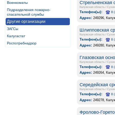
Стрельненская 
Военкоматы
Калужская область
/
Сухин
Подразделения пожарно-
Телефон(ы):
8 
спасательной службы
Адрес:
249296, Калуж
Другие организации
ЗАГСы
Шлипповская ср
Калужская область
/
Сухин
Калугастат
Телефон(ы):
8 
Роспотребнадзор
Адрес:
249280, Калу
Глазовская осн
Калужская область
/
Сухин
Телефон(ы):
8 
Адрес:
249264, Калу
Середейская ср
Калужская область
/
Сухин
Телефон(ы):
8 
Адрес:
249278, Калу
Фролово-Горето