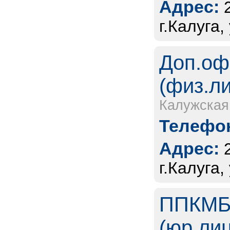
Адрес:
г.Калуга
Доп.оф
(физ.л
Калужская
Телефон
Адрес:
г.Калуга,
ППКМБ 
(юр.ли