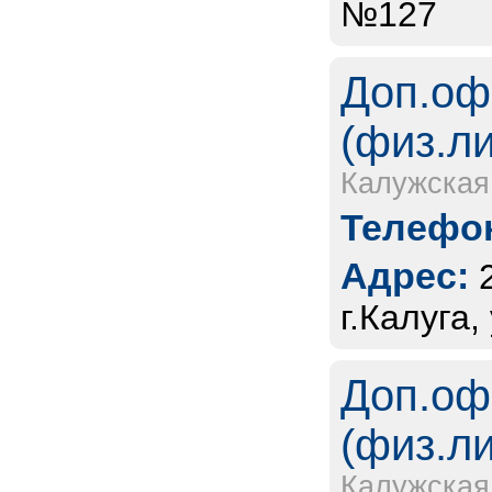
№127
Доп.оф
(физ.л
Калужская
Телефон
Адрес:
г.Калуга,
Доп.оф
(физ.л
Калужская