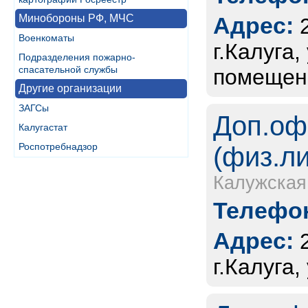
Минобороны РФ, МЧС
Адрес:
Военкоматы
г.Калуга,
Подразделения пожарно-
спасательной службы
помещен
Другие организации
ЗАГСы
Доп.оф
Калугастат
Роспотребнадзор
(физ.л
Калужская
Телефон
Адрес:
г.Калуга,