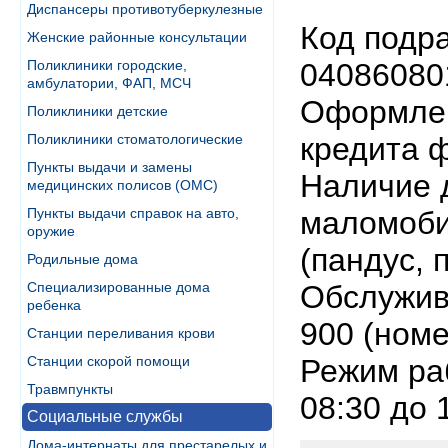
Диспансеры противотуберкулезные
Код подр
Женские районные консультации
Поликлиники городские,
04086080
амбулатории, ФАП, МСЧ
Оформлен
Поликлиники детские
Поликлиники стоматологические
кредита 
Пункты выдачи и замены
Наличие 
медицинских полисов (ОМС)
Пункты выдачи справок на авто,
маломоби
оружие
(пандус, 
Родильные дома
Специализированные дома
Обслужива
ребенка
900 (номе
Станции переливания крови
Станции скорой помощи
Режим раб
Травмпункты
08:30 до 
Социальные службы
Дома-интернаты для престарелых и