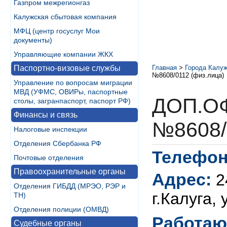
Газпром межрегионгаз
Калужская сбытовая компания
МФЦ (центр госуслуг Мои
документы)
Управляющие компании ЖКХ
Паспортно-визовые службы
Главная
>
Города Калуж
№8608/0112 (физ.лица)
Управление по вопросам миграции
МВД (УФМС, ОВИРы, паспортные
ДОП.О
столы, загранпаспорт, паспорт РФ)
Финансы и связь
№8608/
Налоговые инспекции
Отделения Сбербанка РФ
Телефон
Почтовые отделения
Правоохранительные органы
Адрес:
2
Отделения ГИБДД (МРЭО, РЭР и
г.Калуга,
ТН)
Отделения полиции (ОМВД)
Работаю
Судебные органы