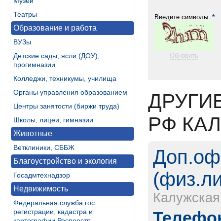
Музеи
Театры
*
Введите символы:
Образование и работа
ВУЗы
Детские сады, ясли (ДОУ),
Обновить
прогимназии
Колледжи, техникумы, училища
Органы управления образованием
ДРУГИ
Центры занятости (биржи труда)
РФ КАЛ
Школы, лицеи, гимназии
Животные
Ветклиники, СББЖ
Доп.оф
Благоустройство и экология
(физ.л
Госадмтехнадзор
Недвижимость
Калужская
Федеральная служба гос.
регистрации, кадастра и
Телефон
картографии Росреестр