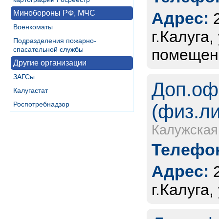
Минобороны РФ, МЧС
Адрес:
Военкоматы
г.Калуга,
Подразделения пожарно-
спасательной службы
помещен
Другие организации
ЗАГСы
Доп.оф
Калугастат
Роспотребнадзор
(физ.л
Калужская
Телефон
Адрес:
г.Калуга,