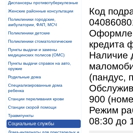
Диспансеры противотуберкулезные
Код подр
Женские районные консультации
Поликлиники городские,
04086080
амбулатории, ФАП, МСЧ
Оформлен
Поликлиники детские
Поликлиники стоматологические
кредита 
Пункты выдачи и замены
Наличие 
медицинских полисов (ОМС)
Пункты выдачи справок на авто,
маломоби
оружие
(пандус, 
Родильные дома
Специализированные дома
Обслужива
ребенка
900 (номе
Станции переливания крови
Станции скорой помощи
Режим раб
Травмпункты
08:30 до 
Социальные службы
Дома-интернаты для престарелых и