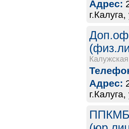
Адрес:
г.Калуга
Доп.оф
(физ.л
Калужская
Телефон
Адрес:
г.Калуга,
ППКМБ 
(юр.ли