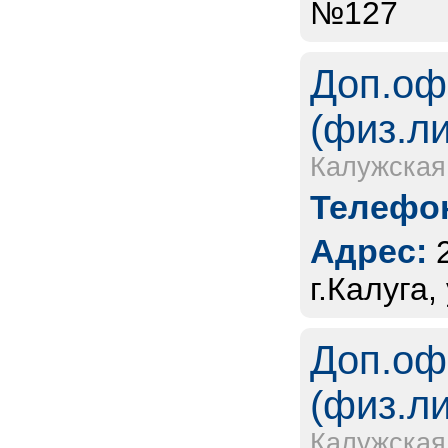
№127
Доп.оф
(физ.л
Калужская
Телефон
Адрес:
г.Калуга,
Доп.оф
(физ.л
Калужская