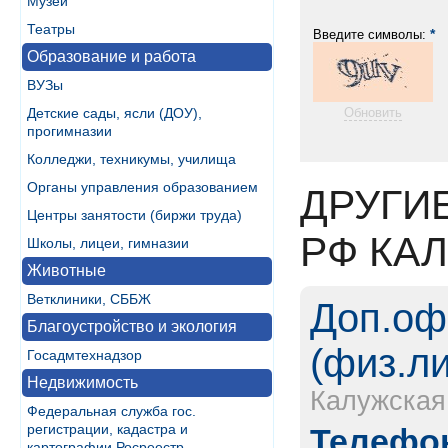
Музеи
Театры
*
Введите символы:
Образование и работа
ВУЗы
Детские сады, ясли (ДОУ),
Обновить
прогимназии
Колледжи, техникумы, училища
Органы управления образованием
ДРУГИ
Центры занятости (биржи труда)
РФ КАЛ
Школы, лицеи, гимназии
Животные
Ветклиники, СББЖ
Доп.оф
Благоустройство и экология
(физ.л
Госадмтехнадзор
Недвижимость
Калужская
Федеральная служба гос.
регистрации, кадастра и
Телефон
картографии Росреестр