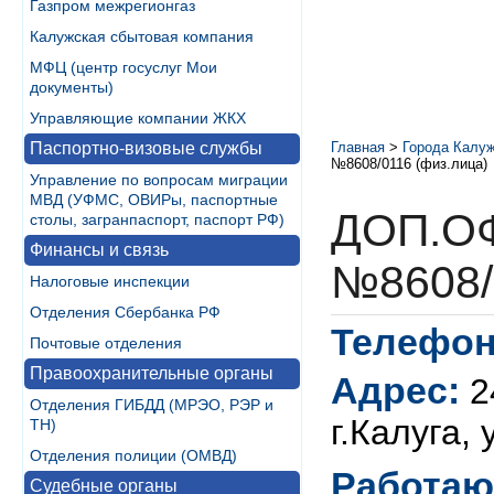
Газпром межрегионгаз
Калужская сбытовая компания
МФЦ (центр госуслуг Мои
документы)
Управляющие компании ЖКХ
Паспортно-визовые службы
Главная
>
Города Калуж
№8608/0116 (физ.лица)
Управление по вопросам миграции
МВД (УФМС, ОВИРы, паспортные
ДОП.О
столы, загранпаспорт, паспорт РФ)
Финансы и связь
№8608/
Налоговые инспекции
Отделения Сбербанка РФ
Телефон
Почтовые отделения
Правоохранительные органы
Адрес:
2
Отделения ГИБДД (МРЭО, РЭР и
г.Калуга, 
ТН)
Отделения полиции (ОМВД)
Работаю
Судебные органы