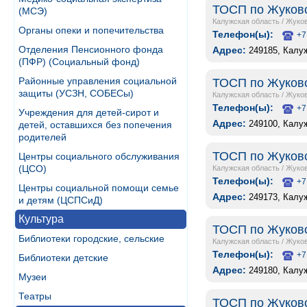
ТОСП по Жуковск
(МСЭ)
Калужская область
/
Жуко
Органы опеки и попечительства
Телефон(ы):
+7
Отделения Пенсионного фонда
Адрес:
249185, Калуж
(ПФР) (Социальный фонд)
Районные управления социальной
ТОСП по Жуковск
защиты (УСЗН, СОБЕСы)
Калужская область
/
Жуко
Телефон(ы):
+7
Учреждения для детей-сирот и
Адрес:
249100, Калуж
детей, оставшихся без попечения
родителей
ТОСП по Жуковск
Центры социального обслуживания
(ЦСО)
Калужская область
/
Жуко
Телефон(ы):
+7
Центры социальной помощи семье
Адрес:
249173, Калуж
и детям (ЦСПСиД)
Культура
ТОСП по Жуковск
Библиотеки городские, сельские
Калужская область
/
Жуко
Телефон(ы):
+7
Библиотеки детские
Адрес:
249180, Калуж
Музеи
Театры
ТОСП по Жуковск