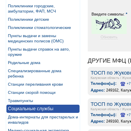
Поликлиники городские,
амбулатории, ФАП, МСЧ
*
Введите символы:
Поликлиники детские
Поликлиники стоматологические
Пункты выдачи и замены
Обновить
медицинских полисов (ОМС)
Пункты выдачи справок на авто,
оружие
ДРУГИЕ МФЦ 
Родильные дома
Специализированные дома
ТОСП по Жуковск
ребенка
Калужская область
/
Жуко
Телефон(ы):
+7
Станции переливания крови
Адрес:
249162, Калуж
Станции скорой помощи
Травмпункты
ТОСП по Жуковск
Социальные службы
Калужская область
/
Жуко
Телефон(ы):
+7
Дома-интернаты для престарелых и
Адрес:
249160, Калуж
инвалидов
Медико-социальная экспертиза