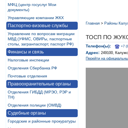
МФЦ (центр госуслуг Мои
документы)
Управляющие компании ЖКХ
Главная
>
Районы Калу
Паспортно-визовые службы
Управление по вопросам миграции
ТОСП ПО ЖУКО
МВД (УФМС, ОВИРы, паспортные
столы, загранпаспорт, паспорт РФ)
Телефон(ы):
+7 (
Финансы и связь
Адрес:
249100, Калужс
Перейти на официальны
Налоговые инспекции
Отделения Сбербанка РФ
Почтовые отделения
Правоохранительные органы
Отделения ГИБДД (МРЭО, РЭР и
ТН)
Отделения полиции (ОМВД)
Судебные органы
Городские и районные прокуратуры