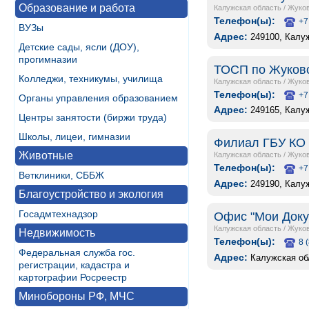
Образование и работа
Калужская область
/
Жуко
Телефон(ы):
+7
ВУЗы
Адрес:
249100, Калуж
Детские сады, ясли (ДОУ),
прогимназии
ТОСП по Жуковск
Колледжи, техникумы, училища
Калужская область
/
Жуко
Телефон(ы):
+7
Органы управления образованием
Адрес:
249165, Калуж
Центры занятости (биржи труда)
Школы, лицеи, гимназии
Филиал ГБУ КО 
Животные
Калужская область
/
Жуко
Телефон(ы):
+7
Ветклиники, СББЖ
Адрес:
249190, Калуж
Благоустройство и экология
Госадмтехнадзор
Офис "Мои Докум
Калужская область
/
Жуко
Недвижимость
Телефон(ы):
8 
Федеральная служба гос.
Адрес:
Калужская об
регистрации, кадастра и
картографии Росреестр
Минобороны РФ, МЧС