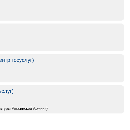
нтр госуслуг)
услуг)
льтуры Российской Армии»)