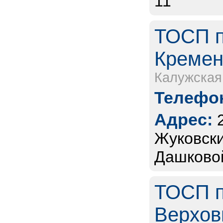
11
ТОСП п
Кременк
Калужская
Телефон
Адрес:
Жуковски
Дашковой
ТОСП п
Верховь