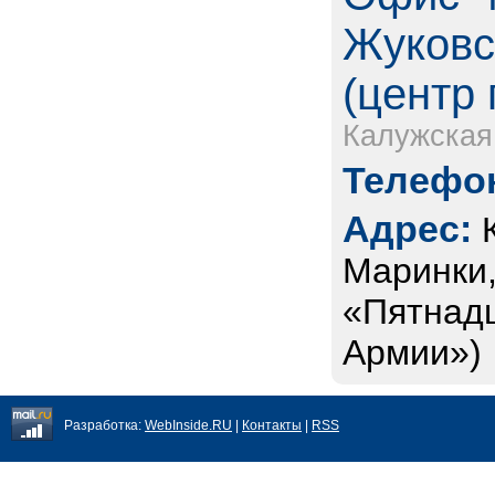
Жуковс
(центр 
Калужская
Телефон
Адрес:
Маринки,
«Пятнадц
Армии»)
Разработка:
WebInside.RU
|
Контакты
|
RSS