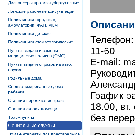
Диспансеры противотуберкулезные
Женские районные консультации
Поликлиники городские,
Описани
амбулатории, ФАП, МСЧ
Поликлиники детские
Телефон: 
Поликлиники стоматологические
11-60
Пункты выдачи и замены
медицинских полисов (ОМС)
E-mail: m
Пункты выдачи справок на авто,
оружие
Руководи
Родильные дома
Александ
Специализированные дома
ребенка
График раб
Станции переливания крови
18.00, вт.
Станции скорой помощи
без перер
Травмпункты
Социальные службы
Дома-интернаты для престарелых и