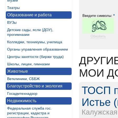
Музеи
Театры
Образование и работа
*
Введите символы:
ВУЗы
Детские сады, ясли (ДОУ),
прогимназии
Обновить
Колледжи, техникумы, училища
Органы управления образованием
Центры занятости (биржи труда)
ДРУГИ
Школы, лицеи, гимназии
МОИ Д
Животные
Ветклиники, СББЖ
Благоустройство и экология
ТОСП п
Госадмтехнадзор
Истье (
Недвижимость
Федеральная служба гос.
Калужская
регистрации, кадастра и
картографии Росреестр