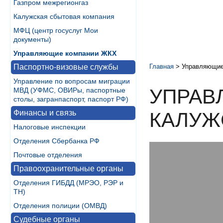
Газпром межрегионгаз
Калужская сбытовая компания
МФЦ (центр госуслуг Мои
документы)
Управляющие компании ЖКХ
Паспортно-визовые службы
Главная
>
Управляющие
Управление по вопросам миграции
УПРАВ
МВД (УФМС, ОВИРы, паспортные
столы, загранпаспорт, паспорт РФ)
Финансы и связь
КАЛУЖ
Налоговые инспекции
Отделения Сбербанка РФ
Почтовые отделения
Правоохранительные органы
Отделения ГИБДД (МРЭО, РЭР и
ТН)
Отделения полиции (ОМВД)
Судебные органы