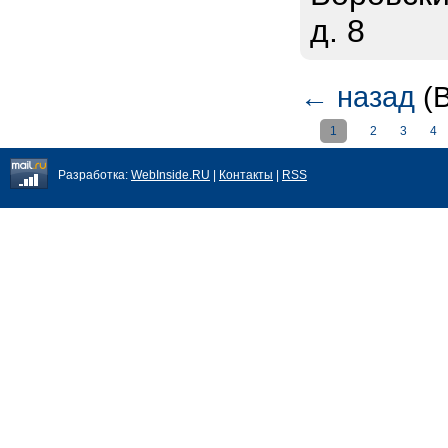
д. 8
←
назад
(В
1
2
3
4
Разработка:
WebInside.RU
|
Контакты
|
RSS