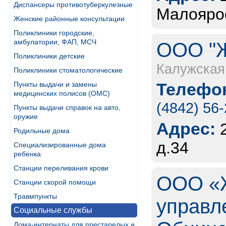
Диспансеры противотуберкулезные
Малоярос
Женские районные консультации
Поликлиники городские,
амбулатории, ФАП, МСЧ
ООО "Ж
Поликлиники детские
Калужская
Поликлиники стоматологические
Телефон
Пункты выдачи и замены
медицинских полисов (ОМС)
(4842) 56
Пункты выдачи справок на авто,
оружие
Адрес:
Родильные дома
д.34
Специализированные дома
ребенка
Станции переливания крови
ООО «
Станции скорой помощи
Травмпункты
управл
Социальные службы
Дома-интернаты для престарелых и