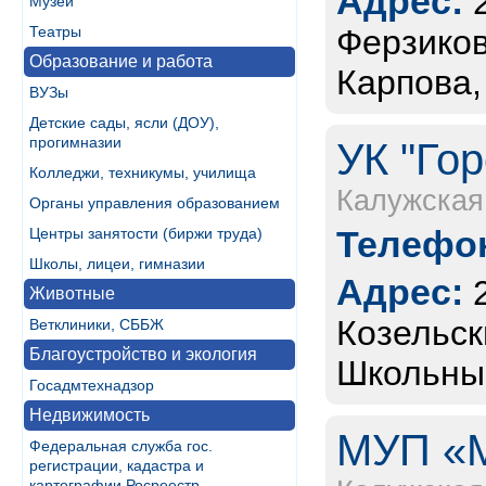
Адрес:
Музеи
Театры
Ферзиков
Образование и работа
Карпова,
ВУЗы
Детские сады, ясли (ДОУ),
прогимназии
УК "Го
Колледжи, техникумы, училища
Калужская
Органы управления образованием
Телефон
Центры занятости (биржи труда)
Школы, лицеи, гимназии
Адрес:
Животные
Козельск
Ветклиники, СББЖ
Благоустройство и экология
Школьны
Госадмтехнадзор
Недвижимость
МУП «М
Федеральная служба гос.
регистрации, кадастра и
картографии Росреестр