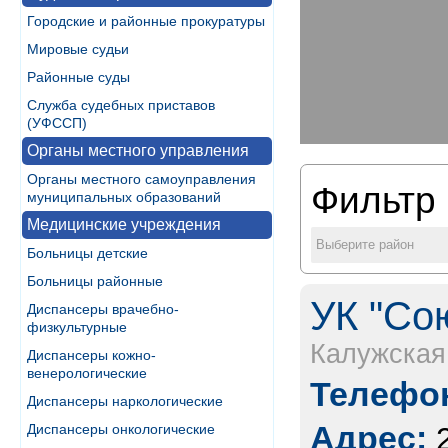
Городские и районные прокуратуры
Мировые судьи
Районные суды
Служба судебных приставов
(УФССП)
Органы местного управления
Органы местного самоуправления
Фильтр 
муниципальных образований
Медицинские учреждения
Выберите район
Больницы детские
Больницы районные
УК "Со
Диспансеры врачебно-
физкультурные
Калужская
Диспансеры кожно-
венерологические
Телефон
Диспансеры наркологические
Адрес:
Диспансеры онкологические