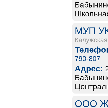
Бабынинс
Школьная
МУП УК
Калужская
Телефон
790-807
Адрес:
Бабынинс
Централь
ООО Ж