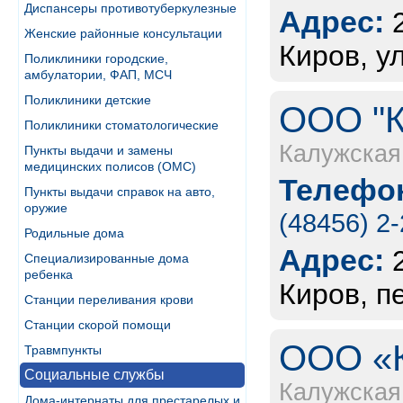
Диспансеры противотуберкулезные
Адрес:
Женские районные консультации
Киров, ул
Поликлиники городские,
амбулатории, ФАП, МСЧ
Поликлиники детские
ООО "К
Поликлиники стоматологические
Калужская
Пункты выдачи и замены
медицинских полисов (ОМС)
Телефон
Пункты выдачи справок на авто,
оружие
(48456) 2
Родильные дома
Адрес:
Специализированные дома
ребенка
Киров, п
Станции переливания крови
Станции скорой помощи
ООО «К
Травмпункты
Социальные службы
Калужская
Дома-интернаты для престарелых и