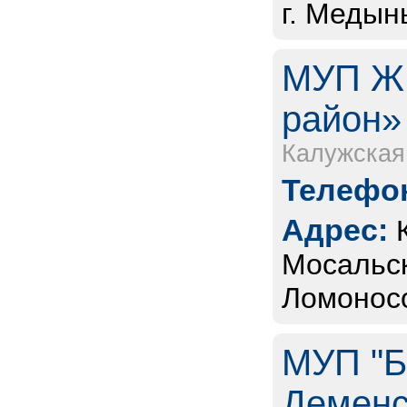
г. Медынь
МУП Ж
район»
Калужская
Телефон
Адрес:
Мосальск
Ломоносо
МУП "Б
Деменс