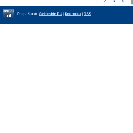
1
2
3
4
Разработка:
WebInside.RU
|
Контакты
|
RSS