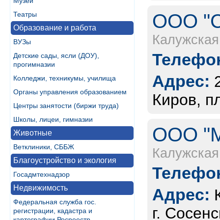
Музеи
Театры
ООО "С
Образование и работа
Калужская
ВУЗы
Телефон
Детские сады, ясли (ДОУ),
прогимназии
Адрес:
Колледжи, техникумы, училища
Органы управления образованием
Киров, пл
Центры занятости (биржи труда)
Школы, лицеи, гимназии
ООО "М
Животные
Ветклиники, СББЖ
Калужская
Благоустройство и экология
Телефон
Госадмтехнадзор
Недвижимость
Адрес:
Федеральная служба гос.
г. Сосен
регистрации, кадастра и
картографии Росреестр