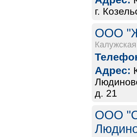
г. Козель
ООО "Ж
Калужская
Телефон
Адрес:
Людиновс
д. 21
ООО "С
Людин