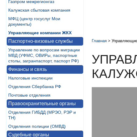
Газпром межрегионгаз
Калужская сбытовая компания
МФЦ (центр госуслуг Мои
документы)
Управляющие компании ЖКХ
Паспортно-визовые службы
Главная
>
Управляющие
Управление по вопросам миграции
УПРАВ
МВД (УФМС, ОВИРы, паспортные
столы, загранпаспорт, паспорт РФ)
Финансы и связь
КАЛУЖ
Налоговые инспекции
Отделения Сбербанка РФ
Почтовые отделения
Правоохранительные органы
Отделения ГИБДД (МРЭО, РЭР и
ТН)
Отделения полиции (ОМВД)
Судебные органы