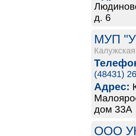
Людиновс
д. 6
МУП "У
Калужская
Телефон
(48431) 2
Адрес:
Малоярос
дом 33А
ООО УК